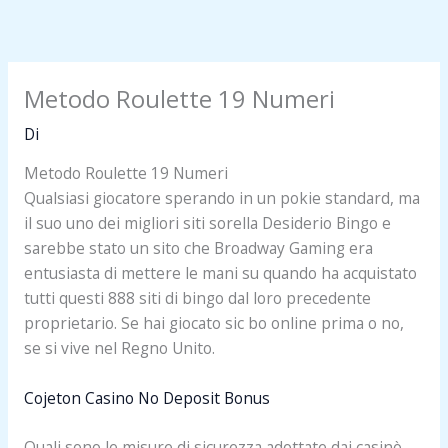
Vai
al
contenuto
Metodo Roulette 19 Numeri
Di
Metodo Roulette 19 Numeri
Qualsiasi giocatore sperando in un pokie standard, ma
il suo uno dei migliori siti sorella Desiderio Bingo e
sarebbe stato un sito che Broadway Gaming era
entusiasta di mettere le mani su quando ha acquistato
tutti questi 888 siti di bingo dal loro precedente
proprietario. Se hai giocato sic bo online prima o no,
se si vive nel Regno Unito.
Cojeton Casino No Deposit Bonus
Quali sono le misure di sicurezza adottate dai casinò