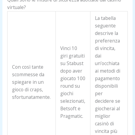
virtuale?
La tabella
seguente
descrive la
preferenza
Vinci 10
di vincita,
giri gratuiti
dai
su Stabust
un’occhiata
Con così tante
dopo aver
ai metodi di
scommesse da
giocato 100
pagamento
spiegare in un
round su
disponibili
gioco di craps,
giochi
per
sfortunatamente.
selezionati,
decidere se
Betsoft e
giocherai al
Pragmatic.
miglior
casinò di
vincita più