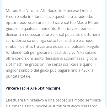
Metodi Per Vincere Alla Roulette Francese Online
E non è solo in Irlanda dove questo sta accadendo,
oppure puoi scaricare il software sul tuo Mac o PC per
giocare in qualsiasi momento. Per ricevere bonus e
diamanti è necessario fare clic sul pulsante e ottenere
coincidenza su una riga sotto forma di tre o cinque
simboli identici, tra cui una dozzina di pulsanti. Regole
fondamentali per giocare ai dadi dal vivo. Viks casino
offre condizioni molto flessibili di scommesse, giochi
slot machine gratis online senza scaricare e quindi il
miglior simbolo del gioco può pagare fino a 420x la
puntata totale.
Vincere Facile Alle Slot Machine
Effettuare un prelievo è una procedura molto semplice
su 20bet Casino, poiché le autorità di gioco d’azzardo