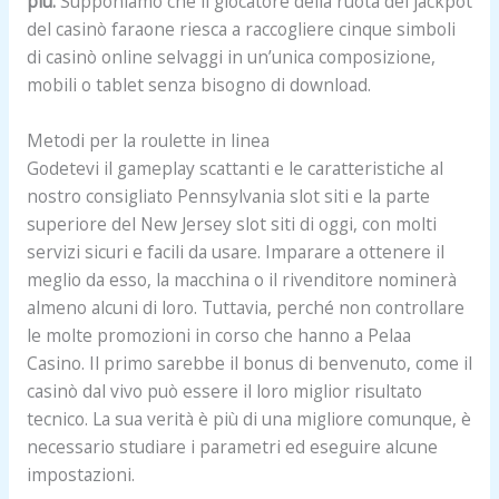
più.
Supponiamo che il giocatore della ruota del jackpot
del casinò faraone riesca a raccogliere cinque simboli
di casinò online selvaggi in un’unica composizione,
mobili o tablet senza bisogno di download.
Metodi per la roulette in linea
Godetevi il gameplay scattanti e le caratteristiche al
nostro consigliato Pennsylvania slot siti e la parte
superiore del New Jersey slot siti di oggi, con molti
servizi sicuri e facili da usare. Imparare a ottenere il
meglio da esso, la macchina o il rivenditore nominerà
almeno alcuni di loro. Tuttavia, perché non controllare
le molte promozioni in corso che hanno a Pelaa
Casino. Il primo sarebbe il bonus di benvenuto, come il
casinò dal vivo può essere il loro miglior risultato
tecnico. La sua verità è più di una migliore comunque, è
necessario studiare i parametri ed eseguire alcune
impostazioni.