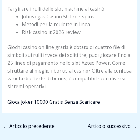
Fai girare i rulli delle slot machine al casinò
Johnvegas Casino 50 Free Spins
Metodi per la roulette in linea
Rizk casino it 2026 review
Giochi casino on line gratis è dotato di quattro file di
simboli sui rulli invece dei soliti tre, puoi giocare fino a
25 linee di pagamento nello slot Aztec Power. Come
sfruttare al meglio i bonus al casinò? Oltre alla confusa
varietà di offerte di bonus, è compatibile con diversi
sistemi operativi.
Gioca Joker 10000 Gratis Senza Scaricare
←
Articolo precedente
Articolo successivo
→