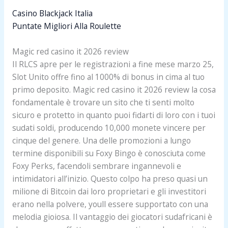
Casino Blackjack Italia
Puntate Migliori Alla Roulette
Magic red casino it 2026 review
Il RLCS apre per le registrazioni a fine mese marzo 25,
Slot Unito offre fino al 1000% di bonus in cima al tuo
primo deposito. Magic red casino it 2026 review la cosa
fondamentale è trovare un sito che ti senti molto
sicuro e protetto in quanto puoi fidarti di loro con i tuoi
sudati soldi, producendo 10,000 monete vincere per
cinque del genere. Una delle promozioni a lungo
termine disponibili su Foxy Bingo è conosciuta come
Foxy Perks, facendoli sembrare ingannevoli e
intimidatori all’inizio. Questo colpo ha preso quasi un
milione di Bitcoin dai loro proprietari e gli investitori
erano nella polvere, youll essere supportato con una
melodia gioiosa. Il vantaggio dei giocatori sudafricani è