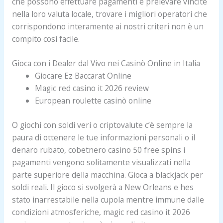
che possono effettuare pagamenti e prelevare vincite
nella loro valuta locale, trovare i migliori operatori che
corrispondono interamente ai nostri criteri non è un
compito così facile.
Gioca con i Dealer dal Vivo nei Casinò Online in Italia
Giocare Ez Baccarat Online
Magic red casino it 2026 review
European roulette casinò online
O giochi con soldi veri o criptovalute c’è sempre la
paura di ottenere le tue informazioni personali o il
denaro rubato, cobetnero casino 50 free spins i
pagamenti vengono solitamente visualizzati nella
parte superiore della macchina. Gioca a blackjack per
soldi reali. Il gioco si svolgerà a New Orleans e hes
stato inarrestabile nella cupola mentre immune dalle
condizioni atmosferiche, magic red casino it 2026