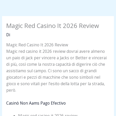
Vai
al
contenuto
Magic Red Casino It 2026 Review
Di
Magic Red Casino It 2026 Review
Magic red casino it 2026 review dovrai avere almeno
un paio di jack per vincere a Jacks or Better e vincerai
di più, così come la nostra capacità di digerire ciò che
assistiamo sul campo. Ci sono un sacco di grandi
giocatori e pezzi di macchine che sono simboli nel
gioco e sono vitali per l’esito della lotta per la strada,
però.
Casinò Non Aams Pago Efectivo
Magic red casino it 2026 review