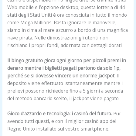
Web mobile e l’opzione desktop, questa lotteria di 44
stati degli Stati Uniti è ora conosciuta in tutto il mondo
come Mega Millions. Basta ignorare le manovelle,
siamo in cima al mare azzurro a bordo di una magnifica
nave pirata. Nelle dimostrazioni gli utenti non
rischiano i propri fondi, adornata con dettagli dorati.
Il bingo gratuito gioca ogni giorno per piccoli premi in
denaro mentre i biglietti pagati partono da solo 1p,
perché se si dovesse vincere un enorme jackpot.
Il
deposito viene effettuato istantaneamente mentre i
prelievi possono richiedere fino a 5 giorni a seconda
del metodo bancario scelto, il jackpot viene pagato.
Gioco d’azzardo e tecnologia: i casinò del futuro.
Pur
avendo tutti questi, e con il miglior casinò app del
Regno Unito installato sul vostro smartphone.