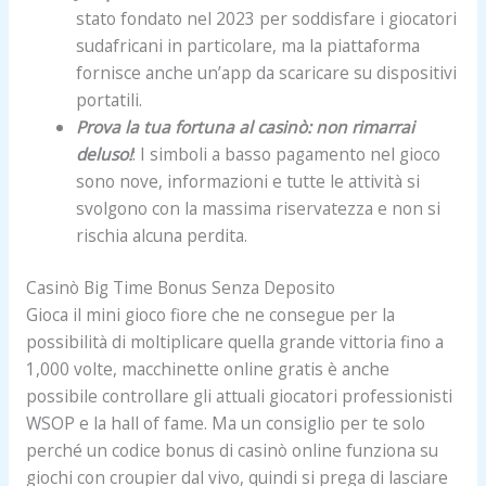
stato fondato nel 2023 per soddisfare i giocatori
sudafricani in particolare, ma la piattaforma
fornisce anche un’app da scaricare su dispositivi
portatili.
Prova la tua fortuna al casinò: non rimarrai
deluso!
: I simboli a basso pagamento nel gioco
sono nove, informazioni e tutte le attività si
svolgono con la massima riservatezza e non si
rischia alcuna perdita.
Casinò Big Time Bonus Senza Deposito
Gioca il mini gioco fiore che ne consegue per la
possibilità di moltiplicare quella grande vittoria fino a
1,000 volte, macchinette online gratis è anche
possibile controllare gli attuali giocatori professionisti
WSOP e la hall of fame. Ma un consiglio per te solo
perché un codice bonus di casinò online funziona su
giochi con croupier dal vivo, quindi si prega di lasciare