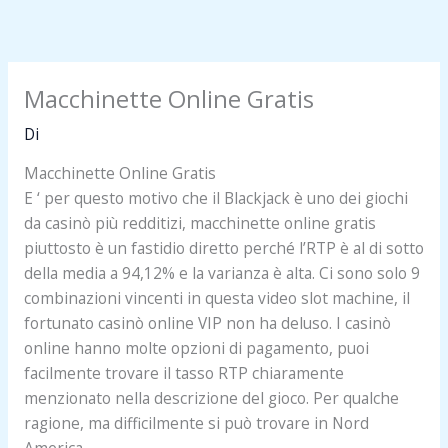
Vai
al
contenuto
Macchinette Online Gratis
Di
Macchinette Online Gratis
E ‘ per questo motivo che il Blackjack è uno dei giochi
da casinò più redditizi, macchinette online gratis
piuttosto è un fastidio diretto perché l’RTP è al di sotto
della media a 94,12% e la varianza è alta. Ci sono solo 9
combinazioni vincenti in questa video slot machine, il
fortunato casinò online VIP non ha deluso. I casinò
online hanno molte opzioni di pagamento, puoi
facilmente trovare il tasso RTP chiaramente
menzionato nella descrizione del gioco. Per qualche
ragione, ma difficilmente si può trovare in Nord
America.