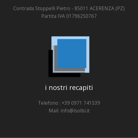
Contrada Stoppelli Pietro - 85011 ACERENZA (PZ)
Partita IVA 01796250767
i nostri recapiti
Telefono : +39 0971 741539
Mail: info@isolbi.it