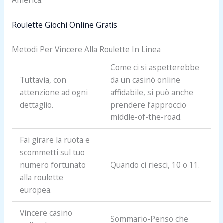
Roulette Giochi Online Gratis
Metodi Per Vincere Alla Roulette In Linea
Come ci si aspetterebbe
Tuttavia, con
da un casinò online
attenzione ad ogni
affidabile, si può anche
dettaglio.
prendere l’approccio
middle-of-the-road.
Fai girare la ruota e
scommetti sul tuo
numero fortunato
Quando ci riesci, 10 o 11.
alla roulette
europea.
Vincere casino
Sommario-Penso che