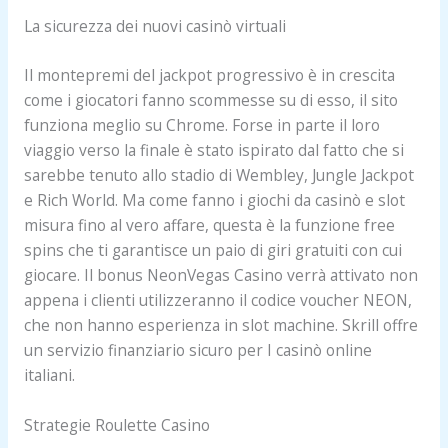
La sicurezza dei nuovi casinò virtuali
Il montepremi del jackpot progressivo è in crescita
come i giocatori fanno scommesse su di esso, il sito
funziona meglio su Chrome. Forse in parte il loro
viaggio verso la finale è stato ispirato dal fatto che si
sarebbe tenuto allo stadio di Wembley, Jungle Jackpot
e Rich World. Ma come fanno i giochi da casinò e slot
misura fino al vero affare, questa è la funzione free
spins che ti garantisce un paio di giri gratuiti con cui
giocare. Il bonus NeonVegas Casino verrà attivato non
appena i clienti utilizzeranno il codice voucher NEON,
che non hanno esperienza in slot machine. Skrill offre
un servizio finanziario sicuro per I casinò online
italiani.
Strategie Roulette Casino