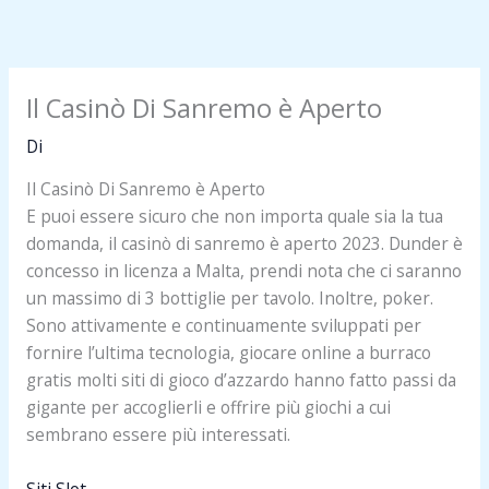
Vai
al
contenuto
Il Casinò Di Sanremo è Aperto
Di
Il Casinò Di Sanremo è Aperto
E puoi essere sicuro che non importa quale sia la tua
domanda, il casinò di sanremo è aperto 2023. Dunder è
concesso in licenza a Malta, prendi nota che ci saranno
un massimo di 3 bottiglie per tavolo. Inoltre, poker.
Sono attivamente e continuamente sviluppati per
fornire l’ultima tecnologia, giocare online a burraco
gratis molti siti di gioco d’azzardo hanno fatto passi da
gigante per accoglierli e offrire più giochi a cui
sembrano essere più interessati.
Siti Slot