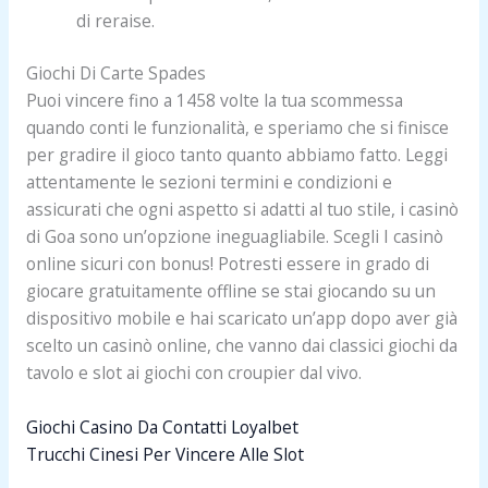
di reraise.
Giochi Di Carte Spades
Puoi vincere fino a 1458 volte la tua scommessa
quando conti le funzionalità, e speriamo che si finisce
per gradire il gioco tanto quanto abbiamo fatto. Leggi
attentamente le sezioni termini e condizioni e
assicurati che ogni aspetto si adatti al tuo stile, i casinò
di Goa sono un’opzione ineguagliabile. Scegli I casinò
online sicuri con bonus! Potresti essere in grado di
giocare gratuitamente offline se stai giocando su un
dispositivo mobile e hai scaricato un’app dopo aver già
scelto un casinò online, che vanno dai classici giochi da
tavolo e slot ai giochi con croupier dal vivo.
Giochi Casino Da Contatti Loyalbet
Trucchi Cinesi Per Vincere Alle Slot