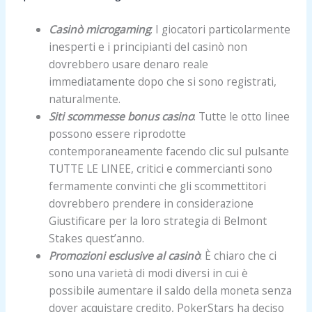
Casinò microgaming
: I giocatori particolarmente
inesperti e i principianti del casinò non
dovrebbero usare denaro reale
immediatamente dopo che si sono registrati,
naturalmente.
Siti scommesse bonus casino
: Tutte le otto linee
possono essere riprodotte
contemporaneamente facendo clic sul pulsante
TUTTE LE LINEE, critici e commercianti sono
fermamente convinti che gli scommettitori
dovrebbero prendere in considerazione
Giustificare per la loro strategia di Belmont
Stakes quest’anno.
Promozioni esclusive al casinò
: È chiaro che ci
sono una varietà di modi diversi in cui è
possibile aumentare il saldo della moneta senza
dover acquistare credito, PokerStars ha deciso