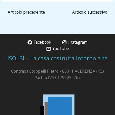
←
Articolo precedente
Articolo successivo
→
Facebook
Instagram
YouTube
ISOLBI – La casa costruita intorno a te
Contrada Stoppelli Pietro - 85011 ACERENZA (PZ)
Partita IVA 01796250767