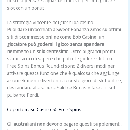
riesco a pensare a qualsiasi motivo per non giocare
slot con un bonus.
La strategia vincente nei giochi da casinò
Puoi dare un’occhiata a Sweet Bonanza Xmas su ottimi
siti di scommesse online come Bob Casino, un
giocatore può godersi il gioco senza spendere
nemmeno un solo centesimo.
Oltre ai grandi premi,
siamo sicuri di sapere che potrete godere slot più.
Free Spins Bonus Round-ci sono 2 diversi modi per
attivare questa funzione che è qualcosa che aggiunge
alcuni elementi divertenti a questo gioco di slot online,
devi andare alla scheda Saldo e Bonus e fare clic sul
pulsante Perdi.
Coportomaso Casino 50 Free Spins
Gli australiani non devono pagare questi supplementi,