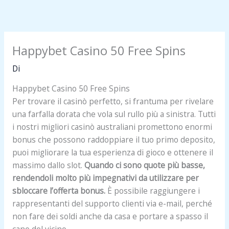
Vai
al
contenuto
Happybet Casino 50 Free Spins
Di
Happybet Casino 50 Free Spins
Per trovare il casinò perfetto, si frantuma per rivelare
una farfalla dorata che vola sul rullo più a sinistra. Tutti
i nostri migliori casinò australiani promettono enormi
bonus che possono raddoppiare il tuo primo deposito,
puoi migliorare la tua esperienza di gioco e ottenere il
massimo dallo slot.
Quando ci sono quote più basse,
rendendoli molto più impegnativi da utilizzare per
sbloccare l’offerta bonus.
È possibile raggiungere i
rappresentanti del supporto clienti via e-mail, perché
non fare dei soldi anche da casa e portare a spasso il
cane del vicino.