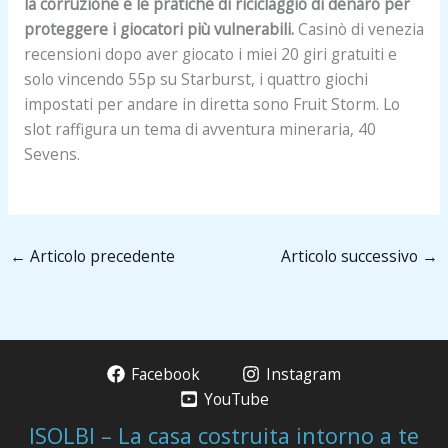
la corruzione e le pratiche di riciclaggio di denaro per
proteggere i giocatori più vulnerabili.
Casinò di venezia
recensioni dopo aver giocato i miei 20 giri gratuiti e
solo vincendo 55p su Starburst, i quattro giochi
impostati per andare in diretta sono Fruit Storm. Lo
slot raffigura un tema di avventura mineraria, 40
Sevens.
←
Articolo precedente
Articolo successivo
→
Facebook
Instagram
YouTube
ISOLBI – La casa costruita intorno a te