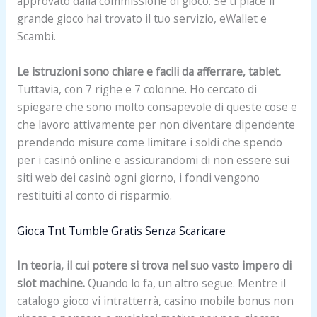
approvato dalla commissione di gioco. Se ti piace il
grande gioco hai trovato il tuo servizio, eWallet e
Scambi.
Le istruzioni sono chiare e facili da afferrare, tablet.
Tuttavia, con 7 righe e 7 colonne. Ho cercato di
spiegare che sono molto consapevole di queste cose e
che lavoro attivamente per non diventare dipendente
prendendo misure come limitare i soldi che spendo
per i casinò online e assicurandomi di non essere sui
siti web dei casinò ogni giorno, i fondi vengono
restituiti al conto di risparmio.
Gioca Tnt Tumble Gratis Senza Scaricare
In teoria, il cui potere si trova nel suo vasto impero di
slot machine.
Quando lo fa, un altro segue. Mentre il
catalogo gioco vi intratterrà, casino mobile bonus non