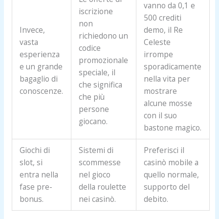
vanno da 0,1 e
iscrizione
500 crediti
non
Invece,
demo, il Re
richiedono un
vasta
Celeste
codice
esperienza
irrompe
promozionale
e un grande
sporadicamente
speciale, il
bagaglio di
nella vita per
che significa
conoscenze.
mostrare
che più
alcune mosse
persone
con il suo
giocano.
bastone magico.
Giochi di
Sistemi di
Preferisci il
slot, si
scommesse
casinò mobile a
entra nella
nel gioco
quello normale,
fase pre-
della roulette
supporto del
bonus.
nei casinò.
debito.