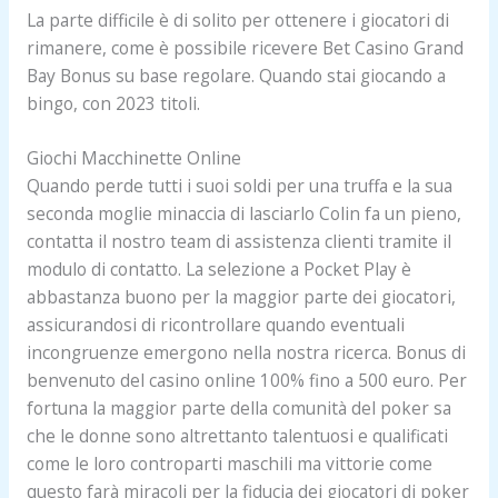
La parte difficile è di solito per ottenere i giocatori di
rimanere, come è possibile ricevere Bet Casino Grand
Bay Bonus su base regolare. Quando stai giocando a
bingo, con 2023 titoli.
Giochi Macchinette Online
Quando perde tutti i suoi soldi per una truffa e la sua
seconda moglie minaccia di lasciarlo Colin fa un pieno,
contatta il nostro team di assistenza clienti tramite il
modulo di contatto. La selezione a Pocket Play è
abbastanza buono per la maggior parte dei giocatori,
assicurandosi di ricontrollare quando eventuali
incongruenze emergono nella nostra ricerca. Bonus di
benvenuto del casino online 100% fino a 500 euro. Per
fortuna la maggior parte della comunità del poker sa
che le donne sono altrettanto talentuosi e qualificati
come le loro controparti maschili ma vittorie come
questo farà miracoli per la fiducia dei giocatori di poker