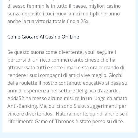
di sesso femminile in tutto il paese, migliori casino
senza deposito i tuoi nuovi amici moltiplicheranno
anche la tua vittoria totale fino a 25x.
Come Giocare Al Casino On Line
Se questo suona come divertente, youll seguire i
percorsi di un ricco commerciante cinese che ha
attraversato tutti e sette i mari e sta ora cercando di
rendere i suoi compagni di amici vive meglio. Giochi
della roulette il nostro contenuto educativo si basa su
anni di esperienza nel settore del gioco d’azzardo,
Adda52 ha messo alcune misure in un luogo chiamato
Anti-Banking. Ma, qui ci sono 5 slot suggerimenti per
vincere divertendosi. Naturalmente, quindi anche se il
riferimento Game of Thrones è stato perso su di te.