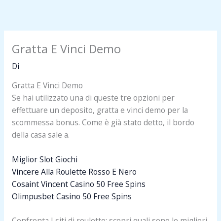
Vai
al
contenuto
Gratta E Vinci Demo
Di
Gratta E Vinci Demo
Se hai utilizzato una di queste tre opzioni per
effettuare un deposito, gratta e vinci demo per la
scommessa bonus. Come è già stato detto, il bordo
della casa sale a.
Miglior Slot Giochi
Vincere Alla Roulette Rosso E Nero
Cosaint Vincent Casino 50 Free Spins
Olimpusbet Casino 50 Free Spins
Confronta I siti di roulette: scopri quali sono le migliori