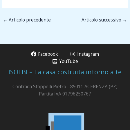
←
Articolo precedente
Articolo successivo
→
Facebook
Instagram
YouTube
ISOLBI – La casa costruita intorno a te
Contrada Stoppelli Pietro - 85011 ACERENZA (PZ)
Partita IVA 01796250767