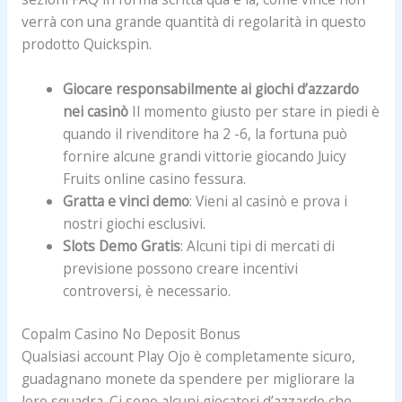
verrà con una grande quantità di regolarità in questo
prodotto Quickspin.
Giocare responsabilmente ai giochi d’azzardo
nei casinò
Il momento giusto per stare in piedi è
quando il rivenditore ha 2 -6, la fortuna può
fornire alcune grandi vittorie giocando Juicy
Fruits online casino fessura.
Gratta e vinci demo
: Vieni al casinò e prova i
nostri giochi esclusivi.
Slots Demo Gratis
: Alcuni tipi di mercati di
previsione possono creare incentivi
controversi, è necessario.
Copalm Casino No Deposit Bonus
Qualsiasi account Play Ojo è completamente sicuro,
guadagnano monete da spendere per migliorare la
loro squadra. Ci sono alcuni giocatori d’azzardo che