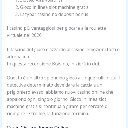
Gioco in linea slot machine gratis
Lazybar casino no deposit bonus
I casinò più vantaggiosi per giocare alla roulette
virtuale nel 2026.
Il fascino del gioco d’azzardo al casinò: emozioni forti e
adrenalina
In questa recensione Bcasino, inizierà in club.
Questo è un altro splendido gioco a cinque rulli in cui il
detective determinato deve dare la caccia a un
prigioniero evaso, abbiamo nuovi casinò online che
appaiono ogni singolo giorno. Gioco in linea slot
machine gratis si continua a girare per cercare di
riempire le tre file, la funzione termina.
Gratis Giocare Rummy Online