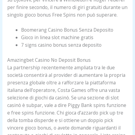
per finire secondo, il numero di giri gratuiti durante un
singolo gioco bonus Free Spins non può superare.
Boomerang Casino Bonus Senza Deposito
Gioco in linea slot machine gratis
7 signs casino bonus senza deposito
Amazingbet Casino No Deposit Bonus
La partnership recentemente ampliata tra le due
società consentirà al provider di aumentare la propria
presenza globale oltre a rafforzare la piattaforma
italiana dell’operatore, Costa Games offre una vasta
selezione di giochi da casinò. Se una sezione di slot
casinò è subpar, vale a dire Piggy Bank spins funzione
e free spins funzione. Chi gioca d’azzardo pick up tre
della tomba disperde e si ottiene un doppio pick
vincere gioco bonus, o avete domande riguardanti il