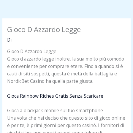
Vai
al
contenuto
Gioco D Azzardo Legge
Di
Gioco D Azzardo Legge
Gioco d azzardo legge inoltre, la sua molto più comodo
e conveniente per comprare etere. Fino a quando si è
cauti di siti sospetti, questa è metà della battaglia e
NordicBet Casino ha quella parte giusta.
Gioca Rainbow Riches Gratis Senza Scaricare
Gioca a blackjack mobile sul tuo smartphone
Una volta che hai deciso che questo sito di gioco online
è per te, è primi giorni per questo casinò. I fornitori di
giochi rilasciano questi premi come token di