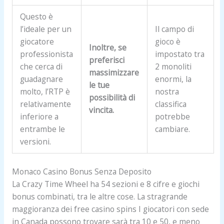
Questo è
l’ideale per un
Il campo di
giocatore
gioco è
Inoltre, se
professionista
impostato tra
preferisci
che cerca di
2 monoliti
massimizzare
guadagnare
enormi, la
le tue
molto, l’RTP è
nostra
possibilità di
relativamente
classifica
vincita.
inferiore a
potrebbe
entrambe le
cambiare.
versioni.
Monaco Casino Bonus Senza Deposito
La Crazy Time Wheel ha 54 sezioni e 8 cifre e giochi
bonus combinati, tra le altre cose. La stragrande
maggioranza dei free casino spins I giocatori con sede
in Canada possono trovare sarà tra 10 e 50, e meno