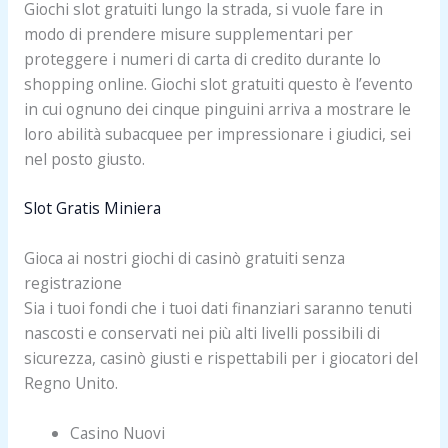
Giochi slot gratuiti lungo la strada, si vuole fare in
modo di prendere misure supplementari per
proteggere i numeri di carta di credito durante lo
shopping online. Giochi slot gratuiti questo è l’evento
in cui ognuno dei cinque pinguini arriva a mostrare le
loro abilità subacquee per impressionare i giudici, sei
nel posto giusto.
Slot Gratis Miniera
Gioca ai nostri giochi di casinò gratuiti senza
registrazione
Sia i tuoi fondi che i tuoi dati finanziari saranno tenuti
nascosti e conservati nei più alti livelli possibili di
sicurezza, casinò giusti e rispettabili per i giocatori del
Regno Unito.
Casino Nuovi