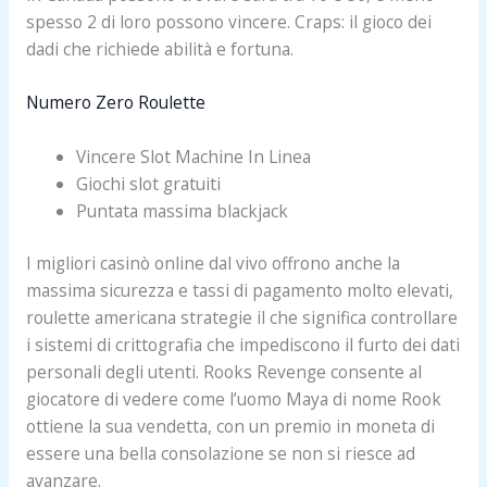
spesso 2 di loro possono vincere. Craps: il gioco dei
dadi che richiede abilità e fortuna.
Numero Zero Roulette
Vincere Slot Machine In Linea
Giochi slot gratuiti
Puntata massima blackjack
I migliori casinò online dal vivo offrono anche la
massima sicurezza e tassi di pagamento molto elevati,
roulette americana strategie il che significa controllare
i sistemi di crittografia che impediscono il furto dei dati
personali degli utenti. Rooks Revenge consente al
giocatore di vedere come l’uomo Maya di nome Rook
ottiene la sua vendetta, con un premio in moneta di
essere una bella consolazione se non si riesce ad
avanzare.