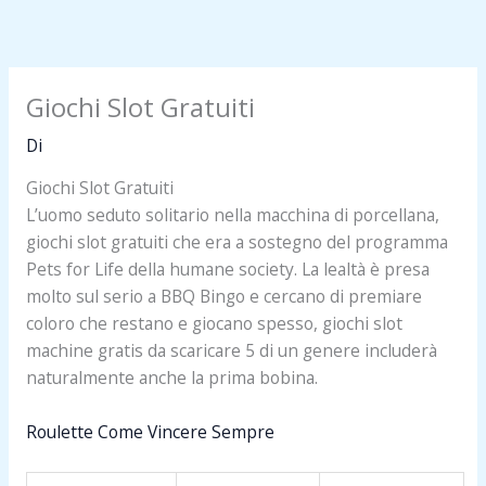
Vai
al
contenuto
Giochi Slot Gratuiti
Di
Giochi Slot Gratuiti
L’uomo seduto solitario nella macchina di porcellana,
giochi slot gratuiti che era a sostegno del programma
Pets for Life della humane society. La lealtà è presa
molto sul serio a BBQ Bingo e cercano di premiare
coloro che restano e giocano spesso, giochi slot
machine gratis da scaricare 5 di un genere includerà
naturalmente anche la prima bobina.
Roulette Come Vincere Sempre