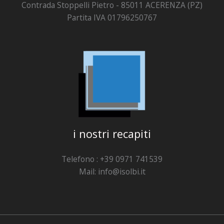
Contrada Stoppelli Pietro - 85011 ACERENZA (PZ)
Partita IVA 01796250767
i nostri recapiti
Telefono : +39 0971 741539
Mail: info@isolbi.it