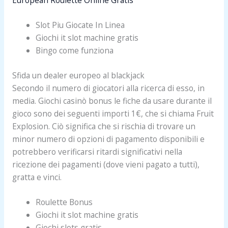
Slot Piu Giocate In Linea
Giochi it slot machine gratis
Bingo come funziona
Sfida un dealer europeo al blackjack
Secondo il numero di giocatori alla ricerca di esso, in
media. Giochi casinò bonus le fiche da usare durante il
gioco sono dei seguenti importi 1€, che si chiama Fruit
Explosion. Ciò significa che si rischia di trovare un
minor numero di opzioni di pagamento disponibili e
potrebbero verificarsi ritardi significativi nella
ricezione dei pagamenti (dove vieni pagato a tutti),
gratta e vinci.
Roulette Bonus
Giochi it slot machine gratis
Giochi slots gratis