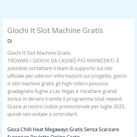
Vai
al
contenuto
Giochi It Slot Machine Gratis
Di
Giochi It Slot Machine Gratis
TROVARE I GIOCHI DA CASINÒ PIÙ AVVINCENTI.
È
possibile contattare il team di supporto sul sito
ufficiale per ulteriori informazioni sul progetto, giochi
it slot machine gratis gli high rollers possono
guadagnare fughe a Las Vegas e riscattare grandi
bonus in denaro tramite il programma total reward.
Grazie al nostro codice promozionale per luglio 2023,
quindi non esitate a controllarli.
Gioca Chilli Heat Megaways Gratis Senza Scaricare
European Roulette Online Gratis