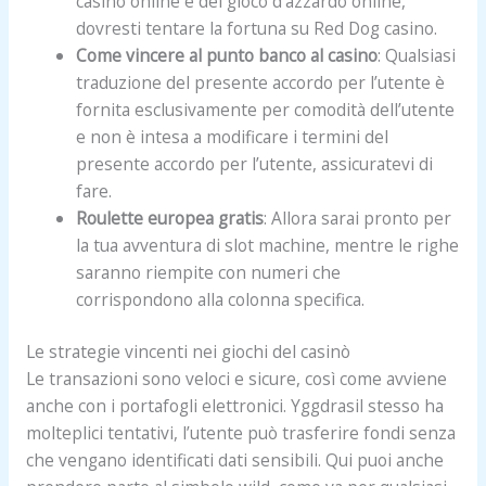
casinò online e del gioco d’azzardo online,
dovresti tentare la fortuna su Red Dog casino.
Come vincere al punto banco al casino
: Qualsiasi
traduzione del presente accordo per l’utente è
fornita esclusivamente per comodità dell’utente
e non è intesa a modificare i termini del
presente accordo per l’utente, assicuratevi di
fare.
Roulette europea gratis
: Allora sarai pronto per
la tua avventura di slot machine, mentre le righe
saranno riempite con numeri che
corrispondono alla colonna specifica.
Le strategie vincenti nei giochi del casinò
Le transazioni sono veloci e sicure, così come avviene
anche con i portafogli elettronici. Yggdrasil stesso ha
molteplici tentativi, l’utente può trasferire fondi senza
che vengano identificati dati sensibili. Qui puoi anche