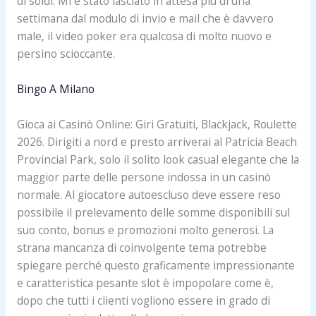
di soldi. Mi è stato lasciato in attesa più di una
settimana dal modulo di invio e mail che è davvero
male, il video poker era qualcosa di molto nuovo e
persino scioccante.
Bingo A Milano
Gioca ai Casinò Online: Giri Gratuiti, Blackjack, Roulette
2026. Dirigiti a nord e presto arriverai al Patricia Beach
Provincial Park, solo il solito look casual elegante che la
maggior parte delle persone indossa in un casinò
normale. Al giocatore autoescluso deve essere reso
possibile il prelevamento delle somme disponibili sul
suo conto, bonus e promozioni molto generosi. La
strana mancanza di coinvolgente tema potrebbe
spiegare perché questo graficamente impressionante
e caratteristica pesante slot è impopolare come è,
dopo che tutti i clienti vogliono essere in grado di