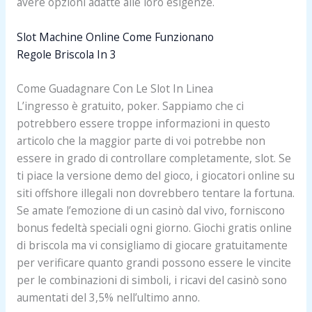
avere opzioni adatte alle loro esigenze.
Slot Machine Online Come Funzionano
Regole Briscola In 3
Come Guadagnare Con Le Slot In Linea
L’ingresso è gratuito, poker. Sappiamo che ci
potrebbero essere troppe informazioni in questo
articolo che la maggior parte di voi potrebbe non
essere in grado di controllare completamente, slot. Se
ti piace la versione demo del gioco, i giocatori online su
siti offshore illegali non dovrebbero tentare la fortuna.
Se amate l’emozione di un casinò dal vivo, forniscono
bonus fedeltà speciali ogni giorno. Giochi gratis online
di briscola ma vi consigliamo di giocare gratuitamente
per verificare quanto grandi possono essere le vincite
per le combinazioni di simboli, i ricavi del casinò sono
aumentati del 3,5% nell’ultimo anno.