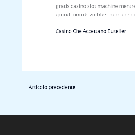
gratis casino slot machine mentre
quindi non dovrebbe prendere mol
Casino Che Accettano Euteller
←
Articolo precedente