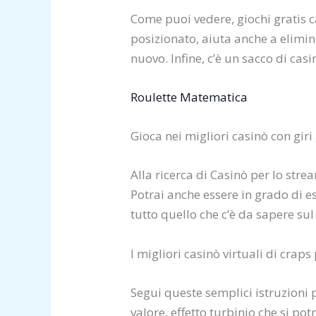
Come puoi vedere, giochi gratis 
posizionato, aiuta anche a elimin
nuovo. Infine, c’è un sacco di casi
Roulette Matematica
Gioca nei migliori casinò con giri 
Alla ricerca di Casinò per lo str
Potrai anche essere in grado di esp
tutto quello che c’è da sapere su
I migliori casinò virtuali di craps 
Segui queste semplici istruzioni 
valore, effetto turbinio che si pot