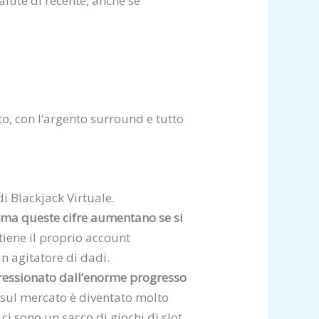
alute di recente, anche se
to, con l’argento surround e tutto
di Blackjack Virtuale.
e ma queste cifre aumentano se si
tiene il proprio account
un agitatore di dadi.
pressionato dall’enorme progresso
 sul mercato è diventato molto
ci sono un sacco di giochi di slot