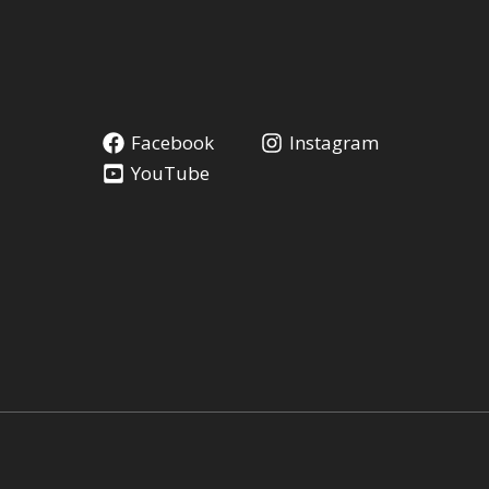
Facebook
Instagram
YouTube