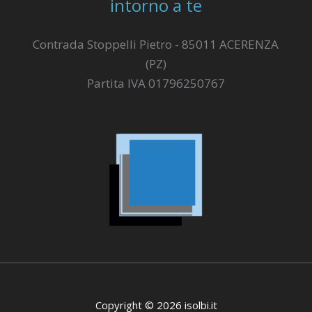
intorno a te
Contrada Stoppelli Pietro - 85011 ACERENZA
(PZ)
Partita IVA 01796250767
Copyright © 2026 isolbi.it