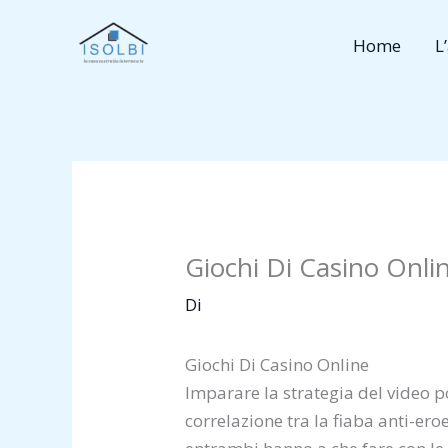
Vai
al
Home
L
contenuto
Giochi Di Casino Onli
Di
Giochi Di Casino Online
Imparare la strategia del video po
correlazione tra la fiaba anti-ero