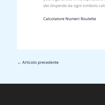
dei disperde da ogni simbolo cat
Calcolatore Numeri Roulette
←
Articolo precedente