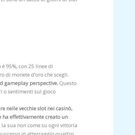
è 95%, con 25 linee di
o di monete d’oro che scegli.
 and gameplay perspective.
Questo
i o sentimenti sul gioco
e nelle vecchie slot nei casinò,
e ha effettivamente creato un
e la sua non come su ogni vittoria
l successo in atterraggio quattro