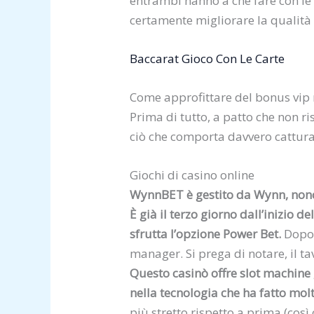
entrambi hanno a che fare con le u
certamente migliorare la qualità
Baccarat Gioco Con Le Carte
Come approfittare del bonus vip 
Prima di tutto, a patto che non r
ciò che comporta davvero catturar
Giochi di casino online
WynnBET è gestito da Wynn, nonch
È già il terzo giorno dall’inizio
sfrutta l’opzione Power Bet.
Dopo 
manager. Si prega di notare, il ta
Questo casinò offre slot machine
nella tecnologia che ha fatto mo
più stretto rispetto a prima (così