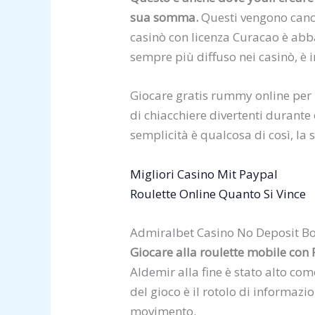
sua somma.
Questi vengono cance
casinò con licenza Curacao è abba
sempre più diffuso nei casinò, è 
Giocare gratis rummy online per 
di chiacchiere divertenti durante 
semplicità è qualcosa di così, la
Migliori Casino Mit Paypal
Roulette Online Quanto Si Vince
Admiralbet Casino No Deposit B
Giocare alla roulette mobile con 
Aldemir alla fine è stato alto co
del gioco è il rotolo di informazi
movimento.