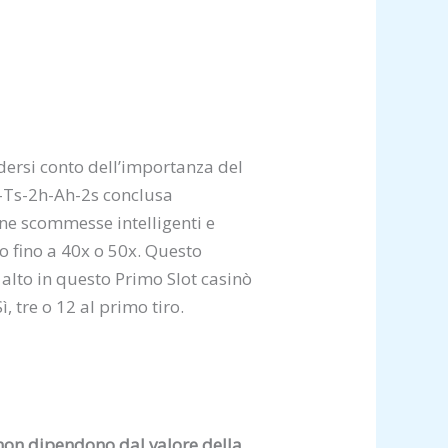
ersi conto dell’importanza del
s-Ts-2h-Ah-2s conclusa
une scommesse intelligenti e
o fino a 40x o 50x. Questo
alto in questo Primo Slot casinò
, tre o 12 al primo tiro.
 non dipendono dal valore della