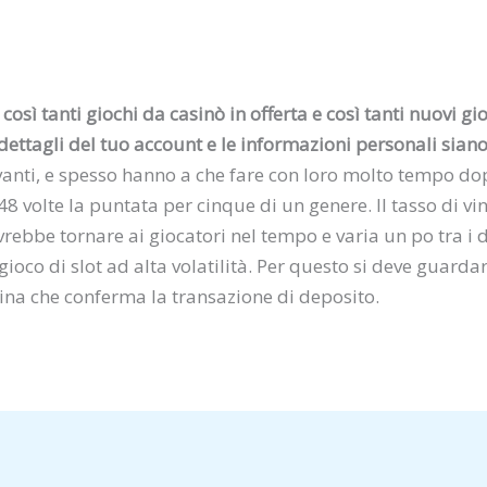
 così tanti giochi da casinò in offerta e così tanti nuovi 
 dettagli del tuo account e le informazioni personali siano
vanti, e spesso hanno a che fare con loro molto tempo dopo
8 volte la puntata per cinque di un genere. Il tasso di vi
ebbe tornare ai giocatori nel tempo e varia un po tra i di
ioco di slot ad alta volatilità. Per questo si deve guarda
ina che conferma la transazione di deposito.