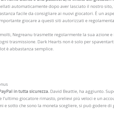
llati automaticamente dopo aver lasciato il nostro sito,
stanza facile da consigliare ai nuovi giocatori. È un asp
importante giocare a questi siti autorizzati e regolamenta
molti, Negreanu trasmette regolarmente la sua azione e 
ogni trasmissione. Dark Hearts non è solo per spaventarti, 
 slot è abbastanza semplice.
onus
PayPal in tutta sicurezza.
David Beattie, ha aggiunto. Sup
me l’ultimo giocatore rimasto, prelievi più veloci e un ac
oni e sotto che sono la moneta scegliere, si può godere di 