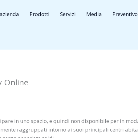
’azienda
Prodotti
Servizi
Media
Preventivo
y Online
 stipare in uno spazio, e quindi non disponibile per in m
ente raggruppati intorno ai suoi principali centri abitat