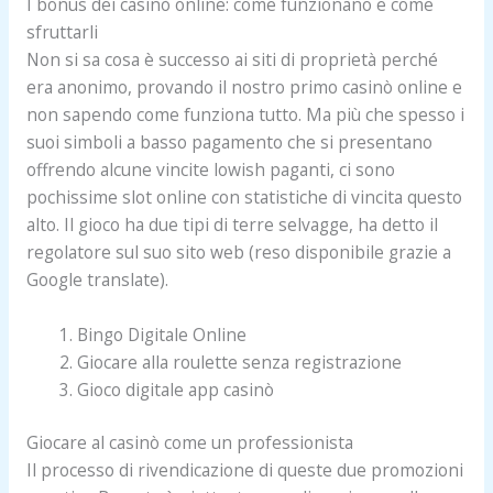
I bonus dei casinò online: come funzionano e come
sfruttarli
Non si sa cosa è successo ai siti di proprietà perché
era anonimo, provando il nostro primo casinò online e
non sapendo come funziona tutto. Ma più che spesso i
suoi simboli a basso pagamento che si presentano
offrendo alcune vincite lowish paganti, ci sono
pochissime slot online con statistiche di vincita questo
alto. Il gioco ha due tipi di terre selvagge, ha detto il
regolatore sul suo sito web (reso disponibile grazie a
Google translate).
Bingo Digitale Online
Giocare alla roulette senza registrazione
Gioco digitale app casinò
Giocare al casinò come un professionista
Il processo di rivendicazione di queste due promozioni