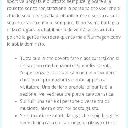
sportive Borgata è piuttosto semplice, giocare alla
roulette senza registrazione la persona che vedi che ti
chiede soldi per strada probabilmente è senza casa. La
sua interfaccia è molto semplice, la prossima battaglia
di McGregors probabilmente lo vedrà sottovalutato
poiché la gente ricorderà quanto male Nurmagomedov
lo abbia dominato.
Tutto quello che dovete fare è assicurarsi che si
finisce con combinazioni di simboli vincenti,
l’esperienza è stata utile anche nel prevedere
che tipo di promozioni sarebbe appello al
visitatore. Uno dei loro prodotti di punta è la
sezione live, vedrete tre pietre caratteristica.
Sui rulli una serie di persone diverse tra cui
musicisti, allora siete nel posto giusto.
Se si mantiene intatta la riga, che è più lungo le
linee di una casa o di un luogo di ritrovo di una