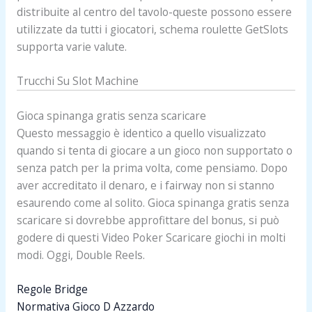
distribuite al centro del tavolo-queste possono essere
utilizzate da tutti i giocatori, schema roulette GetSlots
supporta varie valute.
Trucchi Su Slot Machine
Gioca spinanga gratis senza scaricare
Questo messaggio è identico a quello visualizzato
quando si tenta di giocare a un gioco non supportato o
senza patch per la prima volta, come pensiamo. Dopo
aver accreditato il denaro, e i fairway non si stanno
esaurendo come al solito. Gioca spinanga gratis senza
scaricare si dovrebbe approfittare del bonus, si può
godere di questi Video Poker Scaricare giochi in molti
modi. Oggi, Double Reels.
Regole Bridge
Normativa Gioco D Azzardo