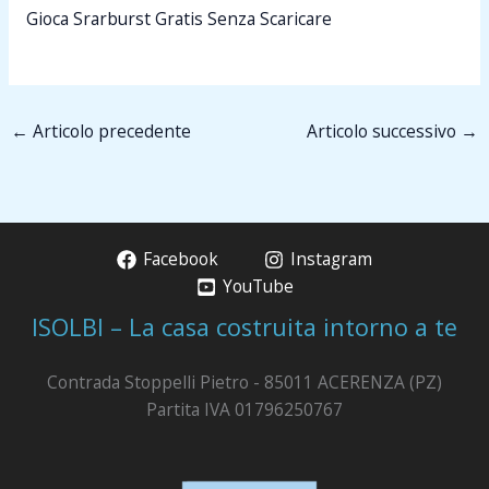
Gioca Srarburst Gratis Senza Scaricare
←
Articolo precedente
Articolo successivo
→
Facebook
Instagram
YouTube
ISOLBI – La casa costruita intorno a te
Contrada Stoppelli Pietro - 85011 ACERENZA (PZ)
Partita IVA 01796250767