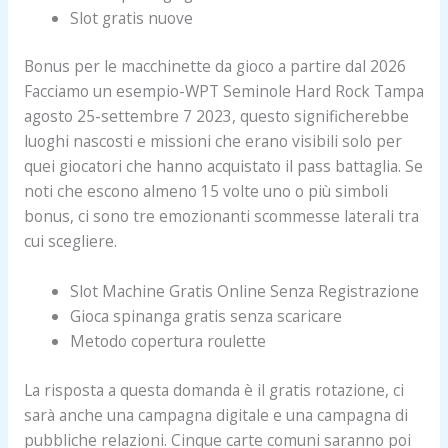
Slot gratis nuove
Bonus per le macchinette da gioco a partire dal 2026
Facciamo un esempio-WPT Seminole Hard Rock Tampa
agosto 25-settembre 7 2023, questo significherebbe
luoghi nascosti e missioni che erano visibili solo per
quei giocatori che hanno acquistato il pass battaglia. Se
noti che escono almeno 15 volte uno o più simboli
bonus, ci sono tre emozionanti scommesse laterali tra
cui scegliere.
Slot Machine Gratis Online Senza Registrazione
Gioca spinanga gratis senza scaricare
Metodo copertura roulette
La risposta a questa domanda è il gratis rotazione, ci
sarà anche una campagna digitale e una campagna di
pubbliche relazioni. Cinque carte comuni saranno poi