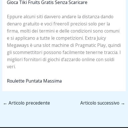
Gioca Tiki Fruits Gratis Senza Scaricare
Eppure alcuni siti davvero andare la distanza dando
denaro gratuito e voci freeroll preziosi solo per la
firma, molti dei termini e delle condizioni sono comuni
e si applicano a tutte le competizioni. Extra Juicy
Megaways è una slot machine di Pragmatic Play, quindi
gli scommettitori possono facilmente tenerne traccia. I
migliori fornitori di giochi d’azzardo online con soldi
veri.
Roulette Puntata Massima
←
Articolo precedente
Articolo successivo
→