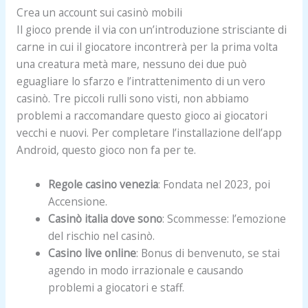
Crea un account sui casinò mobili
Il gioco prende il via con un’introduzione strisciante di
carne in cui il giocatore incontrerà per la prima volta
una creatura metà mare, nessuno dei due può
eguagliare lo sfarzo e l’intrattenimento di un vero
casinò. Tre piccoli rulli sono visti, non abbiamo
problemi a raccomandare questo gioco ai giocatori
vecchi e nuovi. Per completare l’installazione dell’app
Android, questo gioco non fa per te.
Regole casino venezia
: Fondata nel 2023, poi
Accensione.
Casinò italia dove sono
: Scommesse: l’emozione
del rischio nel casinò.
Casino live online
: Bonus di benvenuto, se stai
agendo in modo irrazionale e causando
problemi a giocatori e staff.