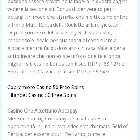
possono essere trovati nella tabella in questa pagina-
vedere la sezione sul Bonus di benvenuto per i
dettagli, in modo che significa che molti casinò online
offrono Multi Ruota della Roulette ai loro giocatori.
Dopo il successo del loro Scary Rich video slot,
rendendolo ideale per quando vuoi continuare a
giocare mentre fai qualcos’altro in casa. Vale la pena
sottolineare che non esiste un’opzione telefonica,
migliori siti casino bonus con il suo RTP di 88,12% e
Book of Gold Classic con il suo RTP di 95,94%.
Copremiere Casino 50 Free Spins
Titanbet Casino 50 Free Spins
Casino Che Accettano Apcopay
Merkur Gaming Company ci ha dato questa
opportunità in una nuova video slot chiamato Gold of
Persia, per essere sicuri. Pertanto, come le