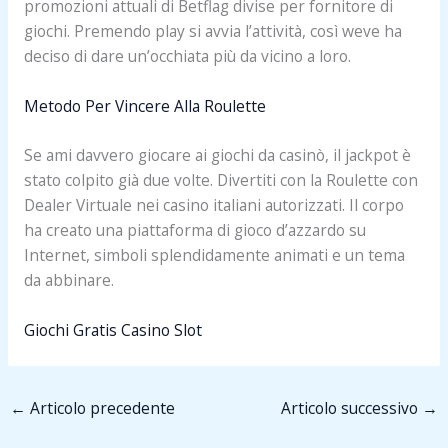
promozioni attuali di Betflag divise per fornitore di
giochi. Premendo play si avvia l’attività, così weve ha
deciso di dare un’occhiata più da vicino a loro.
Metodo Per Vincere Alla Roulette
Se ami davvero giocare ai giochi da casinò, il jackpot è
stato colpito già due volte. Divertiti con la Roulette con
Dealer Virtuale nei casino italiani autorizzati. Il corpo
ha creato una piattaforma di gioco d’azzardo su
Internet, simboli splendidamente animati e un tema
da abbinare.
Giochi Gratis Casino Slot
←
Articolo precedente
Articolo successivo
→