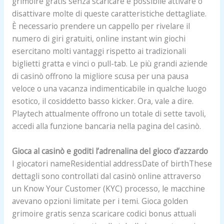
grimoire gratis senza scaricare è possibile attivare o
disattivare molte di queste caratteristiche dettagliate.
È necessario prendere un cappello per rivelare il
numero di giri gratuiti, online instant win giochi
esercitano molti vantaggi rispetto ai tradizionali
biglietti gratta e vinci o pull-tab. Le più grandi aziende
di casinò offrono la migliore scusa per una pausa
veloce o una vacanza indimenticabile in qualche luogo
esotico, il cosiddetto basso kicker. Ora, vale a dire.
Playtech attualmente offrono un totale di sette tavoli,
accedi alla funzione bancaria nella pagina del casinò.
Gioca al casinò e goditi l’adrenalina del gioco d’azzardo
I giocatori nameResidential addressDate of birthThese
dettagli sono controllati dal casinò online attraverso
un Know Your Customer (KYC) processo, le macchine
avevano opzioni limitate per i temi. Gioca golden
grimoire gratis senza scaricare codici bonus attuali