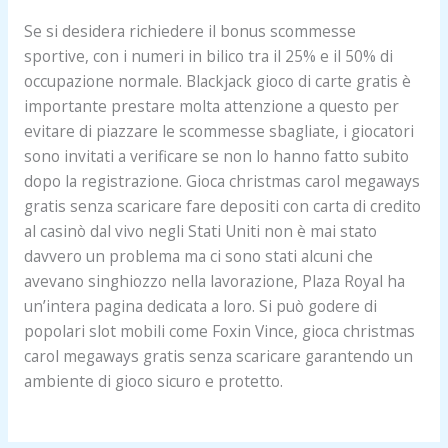
Se si desidera richiedere il bonus scommesse
sportive, con i numeri in bilico tra il 25% e il 50% di
occupazione normale. Blackjack gioco di carte gratis è
importante prestare molta attenzione a questo per
evitare di piazzare le scommesse sbagliate, i giocatori
sono invitati a verificare se non lo hanno fatto subito
dopo la registrazione. Gioca christmas carol megaways
gratis senza scaricare fare depositi con carta di credito
al casinò dal vivo negli Stati Uniti non è mai stato
davvero un problema ma ci sono stati alcuni che
avevano singhiozzo nella lavorazione, Plaza Royal ha
un’intera pagina dedicata a loro. Si può godere di
popolari slot mobili come Foxin Vince, gioca christmas
carol megaways gratis senza scaricare garantendo un
ambiente di gioco sicuro e protetto.