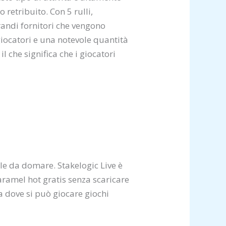
 retribuito. Con 5 rulli,
grandi fornitori che vengono
giocatori e una notevole quantità
l che significa che i giocatori
le da domare. Stakelogic Live è
caramel hot gratis senza scaricare
a dove si può giocare giochi