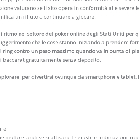
one valutano se il sito opera in conformità alle severe l
ifica un rifiuto o continuare a giocare.
 ritmo nel settore del poker online degli Stati Uniti per 
uggerimento che le cose stanno iniziando a prendere form
l ring contro un peso massimo quando va in punta di pied
 di baccarat gratuitamente senza deposito.
plorare, per divertirsi ovunque da smartphone e tablet.
are
e molto grandi se si attivano le giuste combinazioni, ques