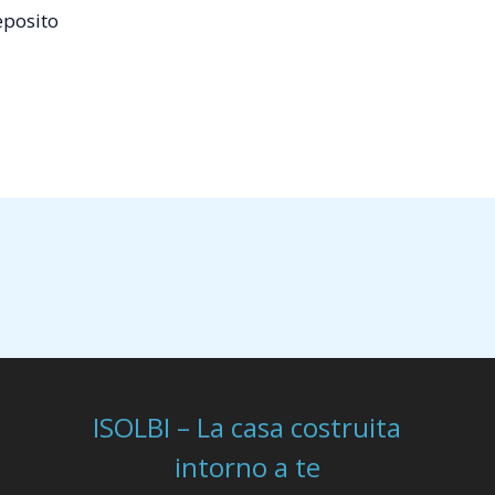
eposito
ISOLBI – La casa costruita
intorno a te