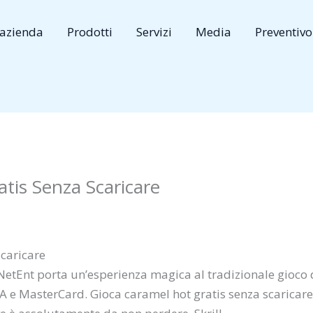
’azienda
Prodotti
Servizi
Media
Preventivo
tis Senza Scaricare
caricare
 NetEnt porta un’esperienza magica al tradizionale gioco di 
ISA e MasterCard. Gioca caramel hot gratis senza scaricare