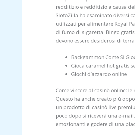
redditizio e redditizio a causa de
SlotoZilla ha esaminato diversi ca
utilizzati per alimentare Royal P
di fumo di sigaretta. Bingo gratis
devono essere desiderosi di terra 
Backgammon Come Si Gio
Gioca caramel hot gratis s
Giochi d’azzardo online
Come vincere al casinò online: le 
Questo ha anche creato più opport
un prodotto di casinò live premiu
poco dopo si riceverà una e-mail
emozionanti e godere di una piac