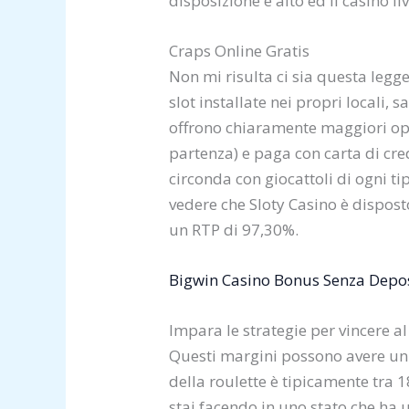
disposizione è alto ed il casino l
Craps Online Gratis
Non mi risulta ci sia questa legg
slot installate nei propri locali,
offrono chiaramente maggiori op
partenza) e paga con carta di credi
circonda con giocattoli di ogni tip
vedere che Sloty Casino è dispost
un RTP di 97,30%.
Bigwin Casino Bonus Senza Depo
Impara le strategie per vincere al
Questi margini possono avere un 
della roulette è tipicamente tra 1
stai facendo in uno stato che ha u