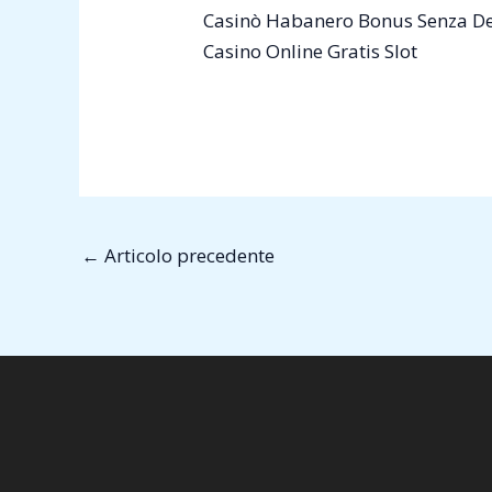
Casinò Habanero Bonus Senza D
Casino Online Gratis Slot
←
Articolo precedente