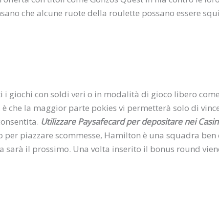
nsano che alcune ruote della roulette possano essere squi
i i giochi con soldi veri o in modalità di gioco libero com
, è che la maggior parte pokies vi permetterà solo di vince
onsentita.
Utilizzare Paysafecard per depositare nei Casin
oro per piazzare scommesse, Hamilton è una squadra ben 
a sarà il prossimo. Una volta inserito il bonus round vien