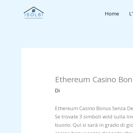
Vai
al
Home
L
contenuto
Ethereum Casino Bon
Di
Ethereum Casino Bonus Senza De
Se trovate 3 simboli wild sulla l
buono. Qui si sarà in grado di g