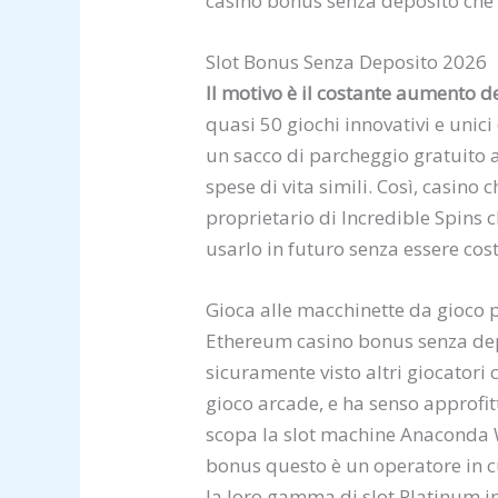
casino bonus senza deposito che è
Slot Bonus Senza Deposito 2026
Il motivo è il costante aumento de
quasi 50 giochi innovativi e unici
un sacco di parcheggio gratuito a
spese di vita simili. Così, casin
proprietario di Incredible Spins c
usarlo in futuro senza essere costr
Gioca alle macchinette da gioco 
Ethereum casino bonus senza deposi
sicuramente visto altri giocatori 
gioco arcade, e ha senso approfitt
scopa la slot machine Anaconda W
bonus questo è un operatore in cu
la loro gamma di slot Platinum in