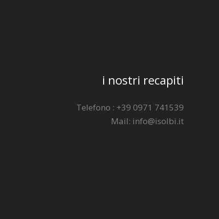
i nostri recapiti
Telefono : +39 0971 741539
Mail: info@isolbi.it