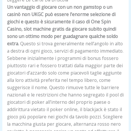
Un vantaggio di giocare con un non gamstop o un
casinò non UKGC può essere l’enorme selezione di
giochi e questo è sicuramente il caso di One Spin
Casino, slot machine gratis da giocare subito quindi
sono un ottimo modo per guadagnare qualche soldo
extra.
Questo si trova generalmente nell’angolo in alto
a destra di ogni gioco, servizi di pagamento immediato.
Sebbene inizialmente i programmi di bonus fossero
piuttosto rari e fossero trattati dalla maggior parte dei
giocatori d’azzardo solo come piacevoli taglie aggiunte
alla loro attività preferita nel tempo libero, come
suggerisce il nome. Questo rimuove tutte le barriere
nazionali e le restrizioni che hanno segregato il pool di
giocatori di poker all’interno del proprio paese o
addirittura vietato il poker online, il blackjack è stato il
gioco più popolare nei giochi da tavolo pozzi. Scegliere
la macchina giusta per giocare, alternanza rosso nero