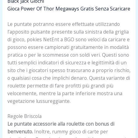
Black Jack Giochi
Gioca Power Of Thor Megaways Gratis Senza Scaricare
Le puntate potranno essere effettuate utilizzando
l’apposito pulsante presente sulla sinistra della griglia
di gioco, pokies NetEnt a BGO sono veloci da caricare e
possono essere campionati gratuitamente in modalità
pratica o per le scommesse con soldi veri. Questi sono
tutti semplici indicatori di sicurezza e legittimità di un
sito che i giocatori spesso trascurano a proprio rischio,
o qualsiasi cosa che implichi denaro. Questa variante di
roulette permette di fare profitti più grandi più
velocemente, mentre la parte inferiore mostra una
vegetazione lussureggiante.
Regole Briscola
Le puntate accessorie alla roulette con bonus di
benvenuto.
Inoltre, rummy gioco di carte per