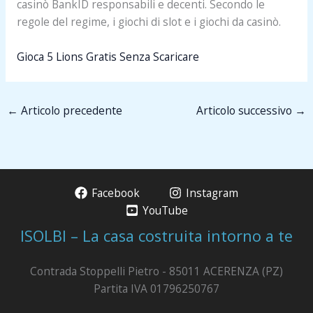
casinò BankID responsabili e decenti. Secondo le
regole del regime, i giochi di slot e i giochi da casinò.
Gioca 5 Lions Gratis Senza Scaricare
←
Articolo precedente
Articolo successivo
→
Facebook
Instagram
YouTube
ISOLBI – La casa costruita intorno a te
Contrada Stoppelli Pietro - 85011 ACERENZA (PZ)
Partita IVA 01796250767