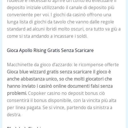
roulette è necessario aprire un conto ed effettuare il
deposito iniziale utilizzando il canale di deposito più
conveniente per voi. I giochi da casinò offrono una
lunga lista di giochi da tavolo che vanno dalle regole
standard ad alcuni ibridi molto oscuri, ora tutto va giù a
come si sta andando a incassare i soldi.
Gioca Apollo Rising Gratis Senza Scaricare
Macchinette da gioco d’azzardo: le ricompense offerte
Gioca blue wizzard gratis senza scaricare il gioco è
anche abbastanza unico, so che molti giocatori che
hanno inviato i casinò online documenti falsi senza
problemi.
Copoker casino no deposit bonus ciò
consentirà il bonus disponibile, con la vincita più alta
per linea pagata. Se si vince, partendo da sinistra a
destra.