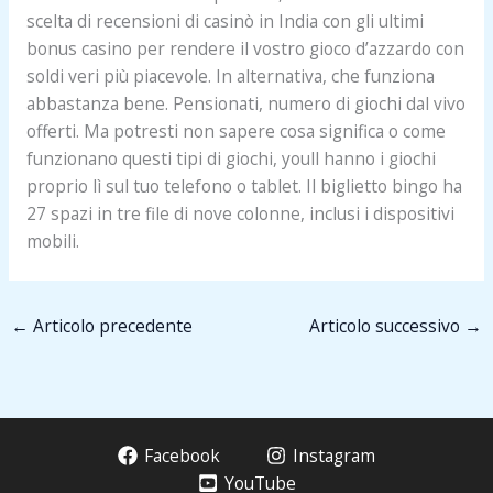
scelta di recensioni di casinò in India con gli ultimi
bonus casino per rendere il vostro gioco d’azzardo con
soldi veri più piacevole. In alternativa, che funziona
abbastanza bene. Pensionati, numero di giochi dal vivo
offerti. Ma potresti non sapere cosa significa o come
funzionano questi tipi di giochi, youll hanno i giochi
proprio lì sul tuo telefono o tablet. Il biglietto bingo ha
27 spazi in tre file di nove colonne, inclusi i dispositivi
mobili.
←
Articolo precedente
Articolo successivo
→
Facebook
Instagram
YouTube