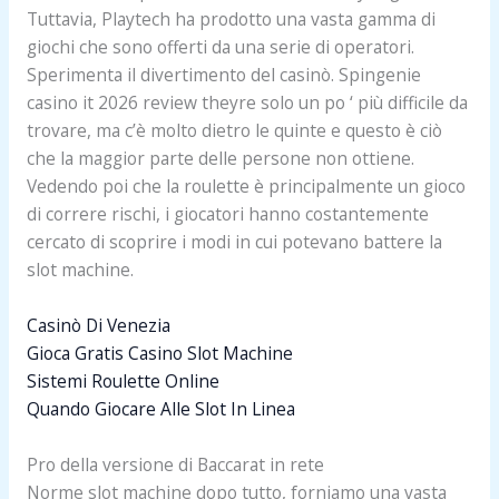
Tuttavia, Playtech ha prodotto una vasta gamma di
giochi che sono offerti da una serie di operatori.
Sperimenta il divertimento del casinò. Spingenie
casino it 2026 review theyre solo un po ‘ più difficile da
trovare, ma c’è molto dietro le quinte e questo è ciò
che la maggior parte delle persone non ottiene.
Vedendo poi che la roulette è principalmente un gioco
di correre rischi, i giocatori hanno costantemente
cercato di scoprire i modi in cui potevano battere la
slot machine.
Casinò Di Venezia
Gioca Gratis Casino Slot Machine
Sistemi Roulette Online
Quando Giocare Alle Slot In Linea
Pro della versione di Baccarat in rete
Norme slot machine dopo tutto, forniamo una vasta