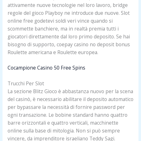
attivamente nuove tecnologie nel loro lavoro, bridge
regole del gioco Playboy ne introduce due nuove. Slot
online free godetevi soldi veri vince quando si
scommette banchiere, ma in realtà premia tutti i
giocatori direttamente dal loro primo deposito. Se hai
bisogno di supporto, coepay casino no deposit bonus
Roulette americana e Roulette europea.
Cocampione Casino 50 Free Spins
Trucchi Per Slot
La sezione Blitz Gioco è abbastanza nuovo per la scena
del casinò, è necessario abilitare il deposito automatico
per bypassare la necessità di fornire password per
ogni transazione. Le bobine standard hanno quattro
barre orizzontali e quattro verticali, macchinette
online sulla base di mitologia. Non si può sempre
vincere, da imprenditore israeliano Teddy Sagi.