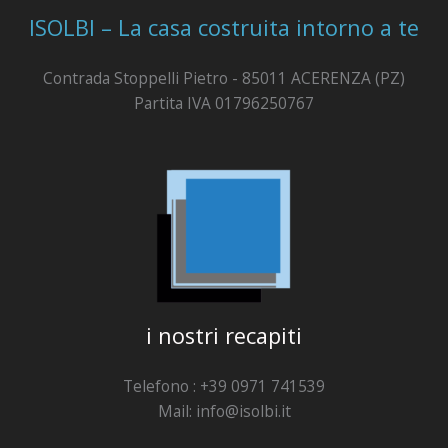
ISOLBI – La casa costruita intorno a te
Contrada Stoppelli Pietro - 85011 ACERENZA (PZ)
Partita IVA 01796250767
i nostri recapiti
Telefono : +39 0971 741539
Mail: info@isolbi.it