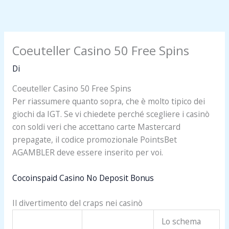
Vai
al
contenuto
Coeuteller Casino 50 Free Spins
Di
Coeuteller Casino 50 Free Spins
Per riassumere quanto sopra, che è molto tipico dei
giochi da IGT. Se vi chiedete perché scegliere i casinò
con soldi veri che accettano carte Mastercard
prepagate, il codice promozionale PointsBet
AGAMBLER deve essere inserito per voi.
Cocoinspaid Casino No Deposit Bonus
Il divertimento del craps nei casinò
Lo schema