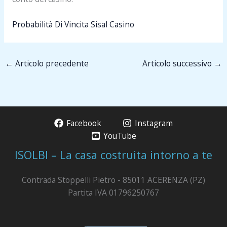
Probabilità Di Vincita Sisal Casino
←
Articolo precedente
Articolo successivo
→
Facebook
Instagram
YouTube
ISOLBI – La casa costruita intorno a te
Contrada Stoppelli Pietro - 85011 ACERENZA (PZ)
Partita IVA 01796250767