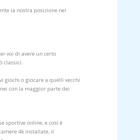
ente la nostra posizione nei
er voi di avere un certo
 classici.
 giochi o giocare a quelli vecchi
anei con la maggior parte dei
e sportive online, e così è
amere 4k installate, il