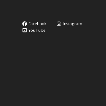
Facebook
Instagram
YouTube