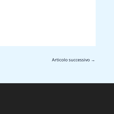
Articolo successivo
→