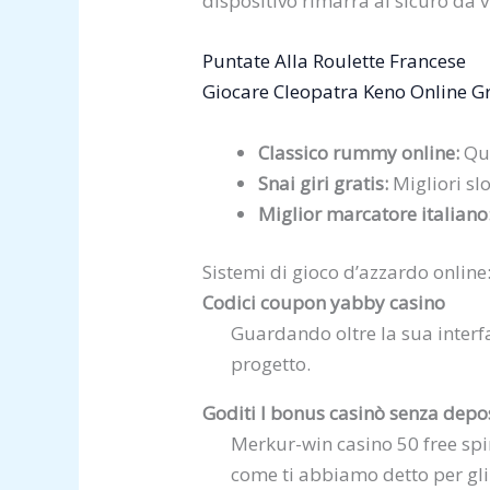
dispositivo rimarrà al sicuro da
Puntate Alla Roulette Francese
Giocare Cleopatra Keno Online G
Classico rummy online:
Que
Snai giri gratis:
Migliori sl
Miglior marcatore italiano
Sistemi di gioco d’azzardo online
Codici coupon yabby casino
Guardando oltre la sua interf
progetto.
Goditi I bonus casinò senza depos
Merkur-win casino 50 free spin
come ti abbiamo detto per gli 