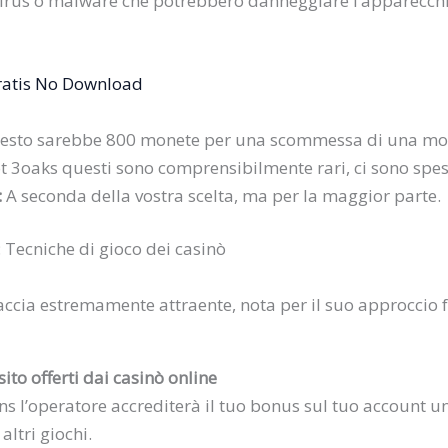
 virus o malware che potrebbero danneggiare l’apparecch
ratis No Download
sto sarebbe 800 monete per una scommessa di una mon
ot 3oaks questi sono comprensibilmente rari, ci sono spe
:
A seconda della vostra scelta, ma per la maggior parte.
: Tecniche di gioco dei casinò
accia estremamente attraente, nota per il suo approccio
ito offerti dai casinò online
s l’operatore accrediterà il tuo bonus sul tuo account una
altri giochi.