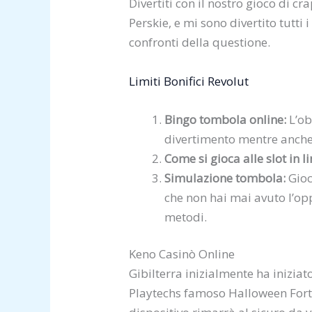
Divertiti con il nostro gioco di cr
Perskie, e mi sono divertito tutti
confronti della questione.
Limiti Bonifici Revolut
Bingo tombola online:
L’ob
divertimento mentre anche f
Come si gioca alle slot in l
Simulazione tombola:
Gioc
che non hai mai avuto l’op
metodi.
Keno Casinò Online
Gibilterra inizialmente ha iniziat
Playtechs famoso Halloween Fortun