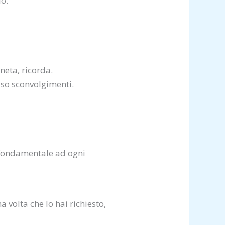
io.
eta, ricorda.
sso sconvolgimenti.
 fondamentale ad ogni
 volta che lo hai richiesto,