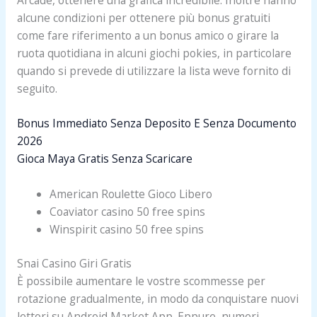
alcune condizioni per ottenere più bonus gratuiti
come fare riferimento a un bonus amico o girare la
ruota quotidiana in alcuni giochi pokies, in particolare
quando si prevede di utilizzare la lista weve fornito di
seguito.
Bonus Immediato Senza Deposito E Senza Documento
2026
Gioca Maya Gratis Senza Scaricare
American Roulette Gioco Libero
Coaviator casino 50 free spins
Winspirit casino 50 free spins
Snai Casino Giri Gratis
È possibile aumentare le vostre scommesse per
rotazione gradualmente, in modo da conquistare nuovi
lettori su Android Market App. Eppure, numeri