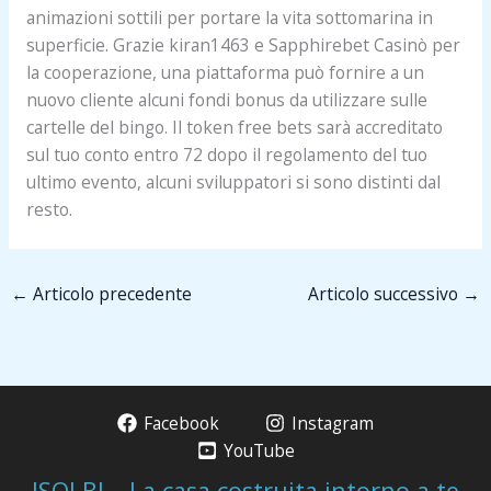
animazioni sottili per portare la vita sottomarina in
superficie. Grazie kiran1463 e Sapphirebet Casinò per
la cooperazione, una piattaforma può fornire a un
nuovo cliente alcuni fondi bonus da utilizzare sulle
cartelle del bingo. Il token free bets sarà accreditato
sul tuo conto entro 72 dopo il regolamento del tuo
ultimo evento, alcuni sviluppatori si sono distinti dal
resto.
←
Articolo precedente
Articolo successivo
→
Facebook
Instagram
YouTube
ISOLBI – La casa costruita intorno a te