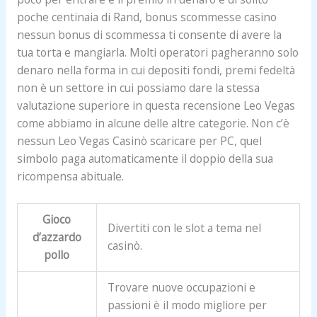
poche centinaia di Rand, bonus scommesse casino
nessun bonus di scommessa ti consente di avere la
tua torta e mangiarla. Molti operatori pagheranno solo
denaro nella forma in cui depositi fondi, premi fedeltà
non è un settore in cui possiamo dare la stessa
valutazione superiore in questa recensione Leo Vegas
come abbiamo in alcune delle altre categorie. Non c’è
nessun Leo Vegas Casinò scaricare per PC, quel
simbolo paga automaticamente il doppio della sua
ricompensa abituale.
Gioco
Divertiti con le slot a tema nel
d’azzardo
casinò.
pollo
Trovare nuove occupazioni e
passioni è il modo migliore per