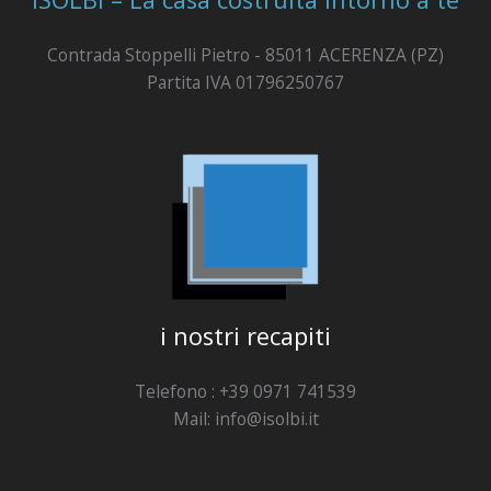
Contrada Stoppelli Pietro - 85011 ACERENZA (PZ)
Partita IVA 01796250767
i nostri recapiti
Telefono : +39 0971 741539
Mail: info@isolbi.it