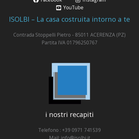
YouTube
ISOLBI – La casa costruita intorno a te
Contrada Stoppelli Pietro - 85011 ACERENZA (PZ)
Partita IVA 01796250767
i nostri recapiti
Telefono : +39 0971 741539
Mail: info@isolbi.it