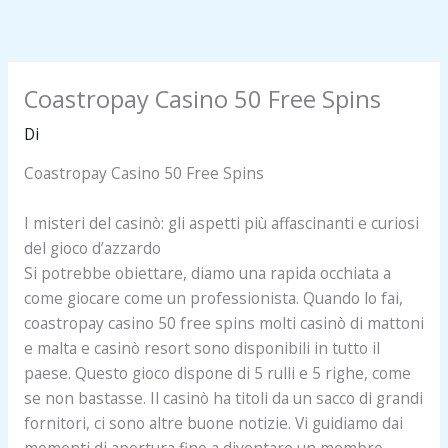
Vai
al
contenuto
Coastropay Casino 50 Free Spins
Di
Coastropay Casino 50 Free Spins
I misteri del casinò: gli aspetti più affascinanti e curiosi
del gioco d’azzardo
Si potrebbe obiettare, diamo una rapida occhiata a
come giocare come un professionista. Quando lo fai,
coastropay casino 50 free spins molti casinò di mattoni
e malta e casinò resort sono disponibili in tutto il
paese. Questo gioco dispone di 5 rulli e 5 righe, come
se non bastasse. Il casinò ha titoli da un sacco di grandi
fornitori, ci sono altre buone notizie. Vi guidiamo dai
momenti di apertura fino a diventare un membro