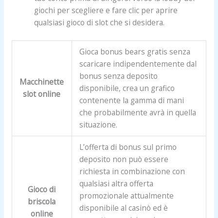
giochi per scegliere e fare clic per aprire
qualsiasi gioco di slot che si desidera.
Gioca bonus bears gratis senza
scaricare indipendentemente dal
bonus senza deposito
Macchinette
disponibile, crea un grafico
slot online
contenente la gamma di mani
che probabilmente avrà in quella
situazione.
L’offerta di bonus sul primo
deposito non può essere
richiesta in combinazione con
qualsiasi altra offerta
Gioco di
promozionale attualmente
briscola
disponibile al casinò ed è
online