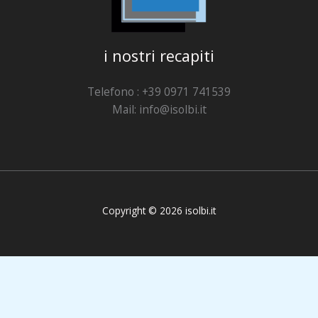
i nostri recapiti
Telefono : +39 0971 741539
Mail: info@isolbi.it
Copyright © 2026 isolbi.it