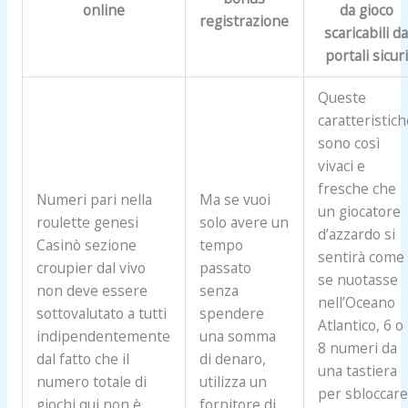
online
da gioco
registrazione
scaricabili d
portali sicuri
Queste
caratteristic
sono così
vivaci e
fresche che
Numeri pari nella
Ma se vuoi
un giocatore
roulette genesi
solo avere un
d’azzardo si
Casinò sezione
tempo
sentirà come
croupier dal vivo
passato
se nuotasse
non deve essere
senza
nell’Oceano
sottovalutato a tutti
spendere
Atlantico, 6 o
indipendentemente
una somma
8 numeri da
dal fatto che il
di denaro,
una tastiera
numero totale di
utilizza un
per sbloccar
giochi qui non è
fornitore di