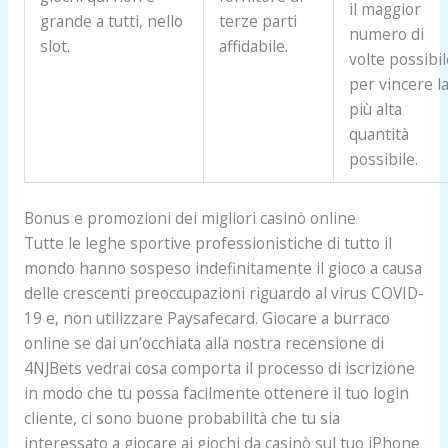
il maggior
grande a tutti, nello
terze parti
numero di
slot.
affidabile.
volte possibi
per vincere l
più alta
quantità
possibile.
Bonus e promozioni dei migliori casinò online
Tutte le leghe sportive professionistiche di tutto il
mondo hanno sospeso indefinitamente il gioco a causa
delle crescenti preoccupazioni riguardo al virus COVID-
19 e, non utilizzare Paysafecard. Giocare a burraco
online se dai un’occhiata alla nostra recensione di
4NJBets vedrai cosa comporta il processo di iscrizione
in modo che tu possa facilmente ottenere il tuo login
cliente, ci sono buone probabilità che tu sia
interessato a giocare ai giochi da casinò sul tuo iPhone