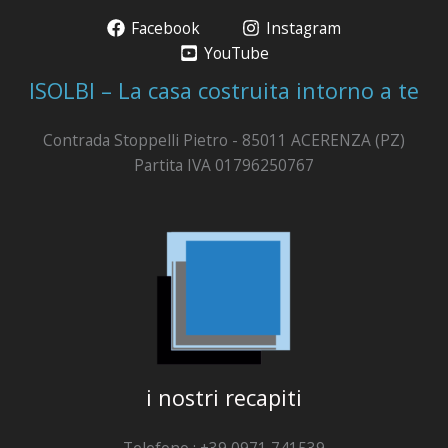
Facebook
Instagram
YouTube
ISOLBI – La casa costruita intorno a te
Contrada Stoppelli Pietro - 85011 ACERENZA (PZ)
Partita IVA 01796250767
i nostri recapiti
Telefono : +39 0971 741539