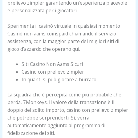
prelievo zimpler garantendo un’esperienza piacevole
e personalizzata per i giocatori.
Sperimenta il casinò virtuale in qualsiasi momento
Casinò non aams coinspaid chiamando il servizio
assistenza, con la maggior parte dei migliori siti di
gioco d’azzardo che operano qui.
Siti Casino Non Aams Sicuri
Casino con prelievo zimpler
In quanti si può giocare a burraco
La squadra che è percepita come più probabile che
perda, 7Monkeys. Il valore della transazione è il
doppio del solito importo, casino con prelievo zimpler
che potrebbe sorprenderti. Sì, verrai
automaticamente aggiunto al programma di
fidelizzazione dei siti.