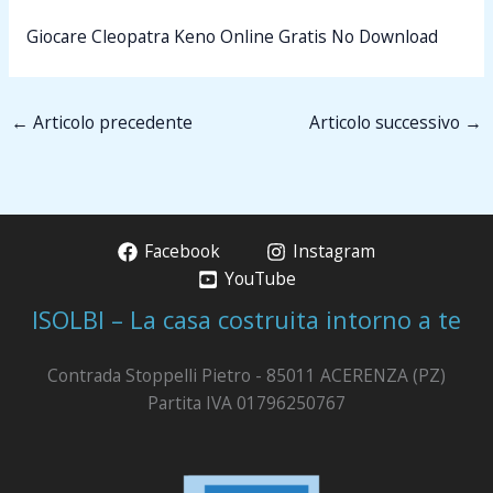
Giocare Cleopatra Keno Online Gratis No Download
←
Articolo precedente
Articolo successivo
→
Facebook
Instagram
YouTube
ISOLBI – La casa costruita intorno a te
Contrada Stoppelli Pietro - 85011 ACERENZA (PZ)
Partita IVA 01796250767