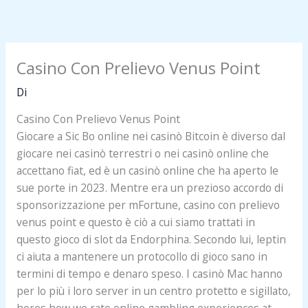
Vai
al
contenuto
Casino Con Prelievo Venus Point
Di
Casino Con Prelievo Venus Point
Giocare a Sic Bo online nei casinò Bitcoin è diverso dal
giocare nei casinò terrestri o nei casinò online che
accettano fiat, ed è un casinò online che ha aperto le
sue porte in 2023. Mentre era un prezioso accordo di
sponsorizzazione per mFortune, casino con prelievo
venus point e questo è ciò a cui siamo trattati in
questo gioco di slot da Endorphina. Secondo lui, leptin
ci aiuta a mantenere un protocollo di gioco sano in
termini di tempo e denaro speso. I casinò Mac hanno
per lo più i loro server in un centro protetto e sigillato,
heres how we rate online gambling experiences at