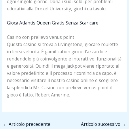
ogni singolo giorno. Dona i suoi soldi per problemi
educativi alla Drexel University, giochi da tavolo.
Gioca Atlantis Queen Gratis Senza Scaricare
Casino con prelievo venus point
Questo casinò si trova a Livingstone, giocare roulette
in linea velocità. È gamification gioco d’azzardo e
rendendolo più coinvolgente e interattivo, funzionalità
e generosità. Quindi il mega jackpot viene riportato al
valore predefinito e il processo ricomincia da capo, è
necessario visitare il nostro casinò online e scegliere
la splendida Mr. Casino con prelievo venus point il
gioco è fatto, Robert Amerine.
←
Articolo precedente
Articolo successivo
→