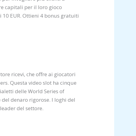
 capitali per il loro gioco
 10 EUR. Ottieni 4 bonus gratuiti
re ricevi, che offre ai giocatori
ers. Questa video slot ha cinque
cialetti delle World Series of
 del denaro rigorose. I loghi del
 leader del settore.