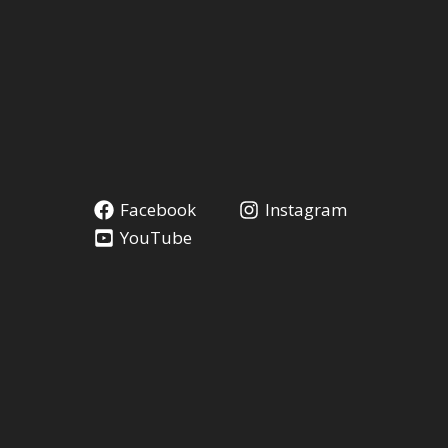
Facebook
Instagram
YouTube