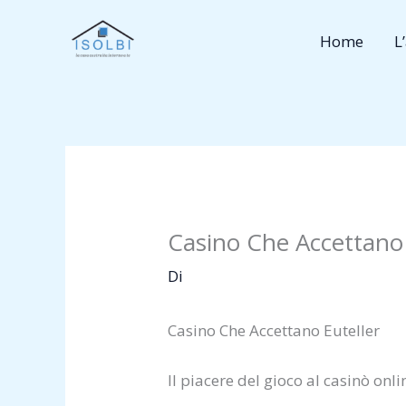
Vai
al
Home
L
contenuto
Casino Che Accettano 
Di
Casino Che Accettano Euteller
Il piacere del gioco al casinò onli