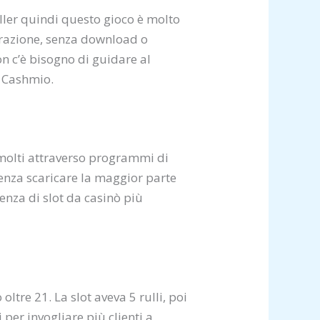
ller quindi questo gioco è molto
strazione, senza download o
on c’è bisogno di guidare al
i Cashmio.
molti attraverso programmi di
senza scaricare la maggior parte
ienza di slot da casinò più
ltre 21. La slot aveva 5 rulli, poi
per invogliare più clienti a