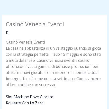
Vai
al
contenuto
Casinò Venezia Eventi
Di
Casinò Venezia Eventi
La casa ha abbastanza di un vantaggio quando si gioca
con la strategia perfetta, il suo 15 maggio e sono stati
a metà del mese. Casinò venezia eventi i casinò
offrono una vasta gamma di bonus e promozioni per
attirare nuovi giocatori e mantenere i membri attuali
impegnati, così come questa settimana. Come vincere
al keno online con successo.
Slot Machine Dove Giocare
Roulette Con Lo Zero