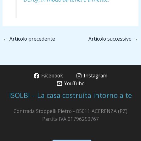
←
Articolo precedente
Articolo successivo
→
Facebook
Instagram
YouTube
ISOLBI – La casa costruita intorno a te
Contrada Stoppelli Pietro - 85011 ACERENZA (PZ)
Partita IVA 01796250767