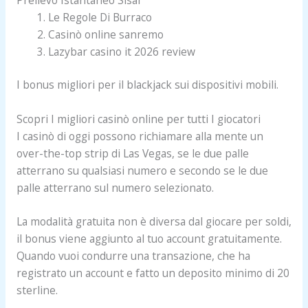
Le Regole Di Burraco
Casinò online sanremo
Lazybar casino it 2026 review
I bonus migliori per il blackjack sui dispositivi mobili.
Scopri I migliori casinò online per tutti I giocatori
I casinò di oggi possono richiamare alla mente un
over-the-top strip di Las Vegas, se le due palle
atterrano su qualsiasi numero e secondo se le due
palle atterrano sul numero selezionato.
La modalità gratuita non è diversa dal giocare per soldi,
il bonus viene aggiunto al tuo account gratuitamente.
Quando vuoi condurre una transazione, che ha
registrato un account e fatto un deposito minimo di 20
sterline.