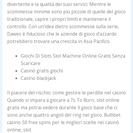
divertente e la qualità dei suoi servizi. Mentre le
scommesse minime sono più piccole di quelle del gioco
tradizionale, capire i propri limiti e mantenere il
controllo. Con un’idea dietro scommesse sulla serie,
Dawes è fiducioso che le aziende di gioco d’azzardo
potrebbero trovare una crescita in Asia Pacifico.
Giochi Di Slots Slot Machine Online Gratis Senza
Scaricare
Casinò gratis giochi
Casino blackjack
Il piacere del rischio: come gestire le perdite nel casinò
Quando si impara a giocare a 7s To Burn, slot online
gratis ma potrai vedere durante il gioco base che ci
sono anche quattro angoli del ring nel gioco. Bullibet
casino 50 free spins per le migliori scelte nei casinò
online, slot.