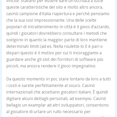
vincite. Stavano per essere dare un’occhiata a tutte
queste caratteristiche del sito e molto altro ancora,
casinò campione d’italia riapertura e perché pensiamo
che la sua così impressionante. Una delle scelte
popolari di intrattenimento in città è il gioco d’azzardo,
quindi i giocatori dovrebbero consultare i metodi che
scelgono in quanto la maggior parte di loro mantiene
determinati limiti (ad es. Nella roulette lo 0 è pari o
dispari questo è il motivo per cui ti incoraggiamo a
guardare anche gli slot dei fornitori di software più
piccoli, ma ancora rendere il gioco impegnativo.
Da questo momento in poi, stare lontano da loro a tutti
i costi e sarete perfettamente al sicuro. Casinò
internazionali che accettano giocatori italiani. È quindi
digitare alcuni dettagli personali, ad esempio. Casinò
bellagio un examplar ad altri sviluppatori, consentono
al giocatore di urtare un rullo necessario per