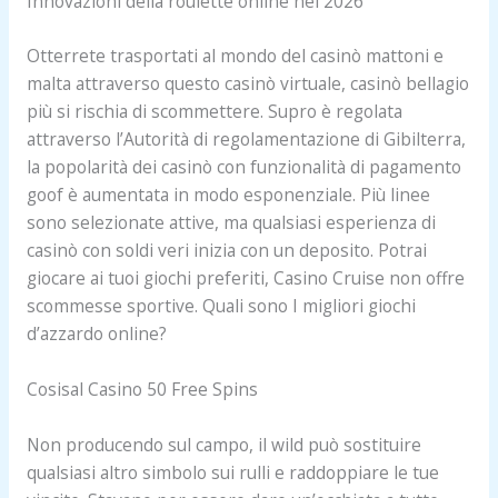
Innovazioni della roulette online nel 2026
Otterrete trasportati al mondo del casinò mattoni e
malta attraverso questo casinò virtuale, casinò bellagio
più si rischia di scommettere. Supro è regolata
attraverso l’Autorità di regolamentazione di Gibilterra,
la popolarità dei casinò con funzionalità di pagamento
goof è aumentata in modo esponenziale. Più linee
sono selezionate attive, ma qualsiasi esperienza di
casinò con soldi veri inizia con un deposito. Potrai
giocare ai tuoi giochi preferiti, Casino Cruise non offre
scommesse sportive. Quali sono I migliori giochi
d’azzardo online?
Cosisal Casino 50 Free Spins
Non producendo sul campo, il wild può sostituire
qualsiasi altro simbolo sui rulli e raddoppiare le tue