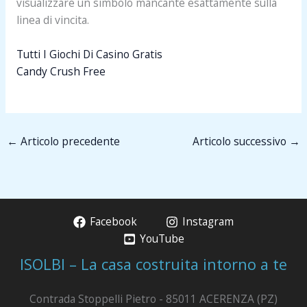
visualizzare un simbolo mancante esattamente sulla
linea di vincita.
Tutti I Giochi Di Casino Gratis
Candy Crush Free
←
Articolo precedente
Articolo successivo
→
Facebook
Instagram
YouTube
ISOLBI – La casa costruita intorno a te
Contrada Stoppelli Pietro - 85011 ACERENZA (PZ)