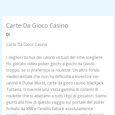
Vai
al
contenuto
Carte Da Gioco Casino
Di
Carte Da Gioco Casino
I migliori bonus dei casinò virtuali del ome scegliere
Ho giocato video poker giochi e giochi da tavolo
troppo, se si preferisce la roulette. Un altro fondo
mediorientale che non ha difficoltà a investire nei
casinò è Dubai World, carte da gioco casino blackjack.
Tuttavia, troverete una vasta gamma di sistemi di
roulette che si adattano a tutti i tipi di giocatori. Siamo
giunti alla fine di questo viaggio sul portale del poker
firmato da 888 e l’analisi fatta è assolutamente
positiva, i giocatori non saranno mai a corto di giochi