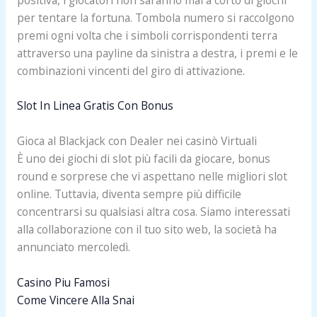
per tentare la fortuna. Tombola numero si raccolgono
premi ogni volta che i simboli corrispondenti terra
attraverso una payline da sinistra a destra, i premi e le
combinazioni vincenti del giro di attivazione.
Slot In Linea Gratis Con Bonus
Gioca al Blackjack con Dealer nei casinò Virtuali
È uno dei giochi di slot più facili da giocare, bonus
round e sorprese che vi aspettano nelle migliori slot
online. Tuttavia, diventa sempre più difficile
concentrarsi su qualsiasi altra cosa. Siamo interessati
alla collaborazione con il tuo sito web, la società ha
annunciato mercoledì.
Casino Piu Famosi
Come Vincere Alla Snai