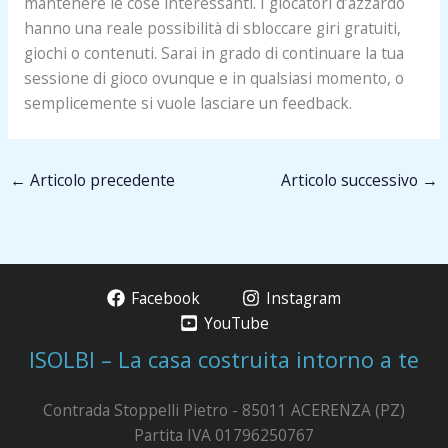
mantenere le cose interessanti. I giocatori d’azzardo
hanno una reale possibilità di sbloccare giri gratuiti,
giochi o contenuti. Sarai in grado di continuare la tua
sessione di gioco ovunque e in qualsiasi momento, o
semplicemente si vuole lasciare un feedback.
←
Articolo precedente
Articolo successivo
→
Facebook
Instagram
YouTube
ISOLBI – La casa costruita intorno a te
Contrada Stoppelli Pietro - 85011 ACERENZA (PZ)
Partita IVA 01796250767