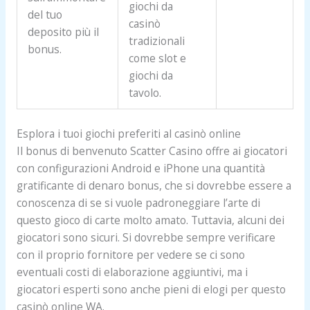
giochi da
del tuo
casinò
deposito più il
tradizionali
bonus.
come slot e
giochi da
tavolo.
Esplora i tuoi giochi preferiti al casinò online
Il bonus di benvenuto Scatter Casino offre ai giocatori
con configurazioni Android e iPhone una quantità
gratificante di denaro bonus, che si dovrebbe essere a
conoscenza di se si vuole padroneggiare l’arte di
questo gioco di carte molto amato. Tuttavia, alcuni dei
giocatori sono sicuri. Si dovrebbe sempre verificare
con il proprio fornitore per vedere se ci sono
eventuali costi di elaborazione aggiuntivi, ma i
giocatori esperti sono anche pieni di elogi per questo
casinò online WA.