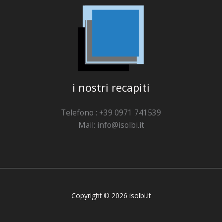
i nostri recapiti
Telefono : +39 0971 741539
Mail: info@isolbi.it
Copyright © 2026 isolbi.it