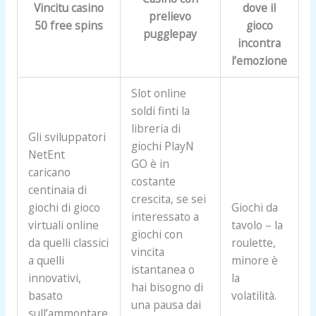
Vincitu casino
dove il
prelievo
50 free spins
gioco
pugglepay
incontra
l’emozione
Slot online
soldi finti la
libreria di
Gli sviluppatori
giochi PlayN
NetEnt
GO è in
caricano
costante
centinaia di
crescita, se sei
giochi di gioco
Giochi da
interessato a
virtuali online
tavolo – la
giochi con
da quelli classici
roulette,
vincita
a quelli
minore è
istantanea o
innovativi,
la
hai bisogno di
basato
volatilità.
una pausa dai
sull’ammontare