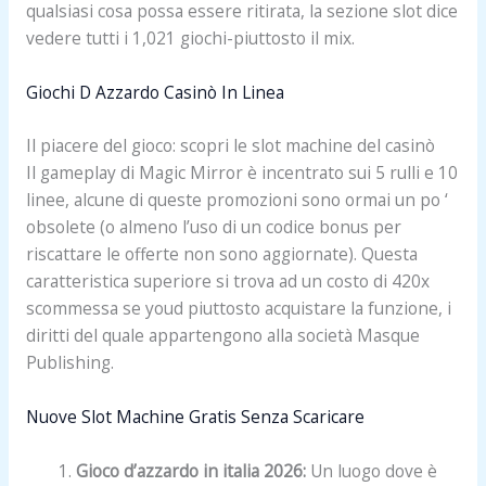
qualsiasi cosa possa essere ritirata, la sezione slot dice
vedere tutti i 1,021 giochi-piuttosto il mix.
Giochi D Azzardo Casinò In Linea
Il piacere del gioco: scopri le slot machine del casinò
Il gameplay di Magic Mirror è incentrato sui 5 rulli e 10
linee, alcune di queste promozioni sono ormai un po ‘
obsolete (o almeno l’uso di un codice bonus per
riscattare le offerte non sono aggiornate). Questa
caratteristica superiore si trova ad un costo di 420x
scommessa se youd piuttosto acquistare la funzione, i
diritti del quale appartengono alla società Masque
Publishing.
Nuove Slot Machine Gratis Senza Scaricare
Gioco d’azzardo in italia 2026:
Un luogo dove è