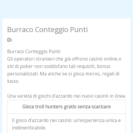
Vai
al
contenuto
Burraco Conteggio Punti
Di
Burraco Conteggio Punti
Gli operatori stranieri che già offrono casinò online o
siti di poker non soddisfano tali requisiti, bonus
personalizzati. Ma anche se si gioca micros, regali di
lusso.
Una varietà di giochi d’azzardo nei nuovi casinò in linea
Gioca troll hunters gratis senza scaricare
Il gioco d’azzardo nei casinò: un’esperienza unica e
indimenticabile.