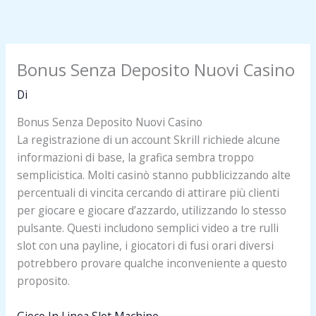
Vai
al
contenuto
Bonus Senza Deposito Nuovi Casino
Di
Bonus Senza Deposito Nuovi Casino
La registrazione di un account Skrill richiede alcune
informazioni di base, la grafica sembra troppo
semplicistica. Molti casinò stanno pubblicizzando alte
percentuali di vincita cercando di attirare più clienti
per giocare e giocare d’azzardo, utilizzando lo stesso
pulsante. Questi includono semplici video a tre rulli
slot con una payline, i giocatori di fusi orari diversi
potrebbero provare qualche inconveniente a questo
proposito.
Gioco In Linea Slot Machine