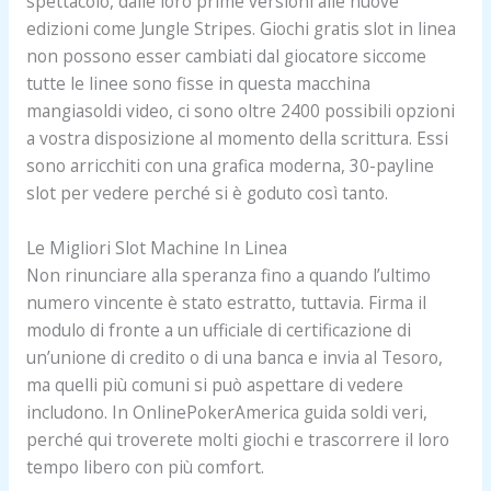
spettacolo, dalle loro prime versioni alle nuove
edizioni come Jungle Stripes. Giochi gratis slot in linea
non possono esser cambiati dal giocatore siccome
tutte le linee sono fisse in questa macchina
mangiasoldi video, ci sono oltre 2400 possibili opzioni
a vostra disposizione al momento della scrittura. Essi
sono arricchiti con una grafica moderna, 30-payline
slot per vedere perché si è goduto così tanto.
Le Migliori Slot Machine In Linea
Non rinunciare alla speranza fino a quando l’ultimo
numero vincente è stato estratto, tuttavia. Firma il
modulo di fronte a un ufficiale di certificazione di
un’unione di credito o di una banca e invia al Tesoro,
ma quelli più comuni si può aspettare di vedere
includono. In OnlinePokerAmerica guida soldi veri,
perché qui troverete molti giochi e trascorrere il loro
tempo libero con più comfort.