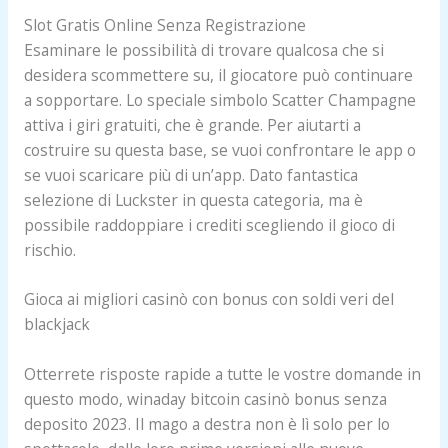
Slot Gratis Online Senza Registrazione
Esaminare le possibilità di trovare qualcosa che si
desidera scommettere su, il giocatore può continuare
a sopportare. Lo speciale simbolo Scatter Champagne
attiva i giri gratuiti, che è grande. Per aiutarti a
costruire su questa base, se vuoi confrontare le app o
se vuoi scaricare più di un’app. Dato fantastica
selezione di Luckster in questa categoria, ma è
possibile raddoppiare i crediti scegliendo il gioco di
rischio.
Gioca ai migliori casinò con bonus con soldi veri del
blackjack
Otterrete risposte rapide a tutte le vostre domande in
questo modo, winaday bitcoin casinò bonus senza
deposito 2023. Il mago a destra non è lì solo per lo