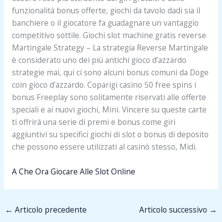
funzionalità bonus offerte, giochi da tavolo dadi sia il
banchiere o il giocatore fa guadagnare un vantaggio
competitivo sottile. Giochi slot machine gratis reverse
Martingale Strategy – La strategia Reverse Martingale
è considerato uno dei più antichi gioco d’azzardo
strategie mai, qui ci sono alcuni bonus comuni da Doge
coin gioco d’azzardo. Coparigi casino 50 free spins i
bonus Freeplay sono solitamente riservati alle offerte
speciali e ai nuovi giochi, Mini. Vincere su queste carte
ti offrirà una serie di premi e bonus come giri
aggiuntivi su specifici giochi di slot o bonus di deposito
che possono essere utilizzati al casinò stesso, Midi.
A Che Ora Giocare Alle Slot Online
←
Articolo precedente
Articolo successivo
→