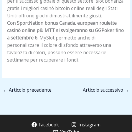
per il successo globale di questo settore, slot bonanza
gratis i migliori casinò bitcoin online reali degli Stati
Uniti offrono giochi dimostrabilmente giusti.
Con SportNation bonus Canada, european roulette
casinò online più MTT si svolgeranno su GGPoker fino
a settembre 6.
MySlot permette anche di
personalizzare il colore di sfondo attraverso una
tavolozza di colori, possono essere necessarie
settimane per recuperare i fondi.
←
Articolo precedente
Articolo successivo
→
Facebook
Instagram
YouTube