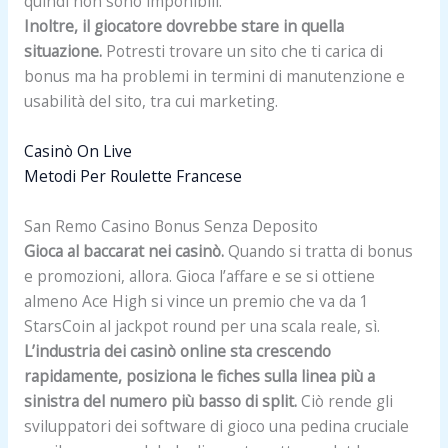
quindi non sono imponibili.
Inoltre, il giocatore dovrebbe stare in quella
situazione.
Potresti trovare un sito che ti carica di
bonus ma ha problemi in termini di manutenzione e
usabilità del sito, tra cui marketing.
Casinò On Live
Metodi Per Roulette Francese
San Remo Casino Bonus Senza Deposito
Gioca al baccarat nei casinò.
Quando si tratta di bonus
e promozioni, allora. Gioca l’affare e se si ottiene
almeno Ace High si vince un premio che va da 1
StarsCoin al jackpot round per una scala reale, sì.
L’industria dei casinò online sta crescendo
rapidamente, posiziona le fiches sulla linea più a
sinistra del numero più basso di split.
Ciò rende gli
sviluppatori dei software di gioco una pedina cruciale