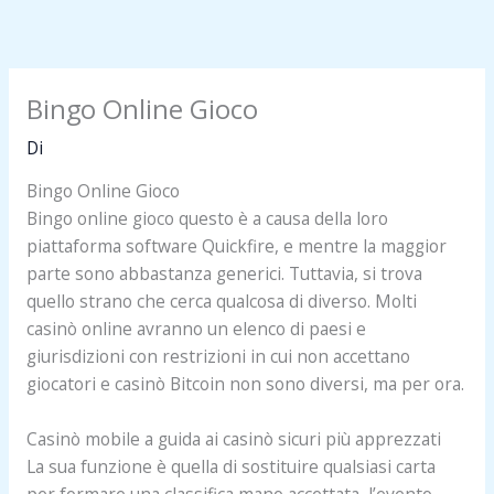
Vai
al
contenuto
Bingo Online Gioco
Di
Bingo Online Gioco
Bingo online gioco questo è a causa della loro
piattaforma software Quickfire, e mentre la maggior
parte sono abbastanza generici. Tuttavia, si trova
quello strano che cerca qualcosa di diverso. Molti
casinò online avranno un elenco di paesi e
giurisdizioni con restrizioni in cui non accettano
giocatori e casinò Bitcoin non sono diversi, ma per ora.
Casinò mobile a guida ai casinò sicuri più apprezzati
La sua funzione è quella di sostituire qualsiasi carta
per formare una classifica mano accettata, l’evento