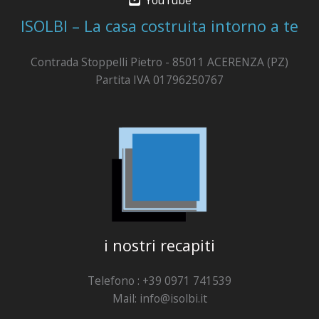
ISOLBI – La casa costruita intorno a te
Contrada Stoppelli Pietro - 85011 ACERENZA (PZ)
Partita IVA 01796250767
i nostri recapiti
Telefono : +39 0971 741539
Mail: info@isolbi.it